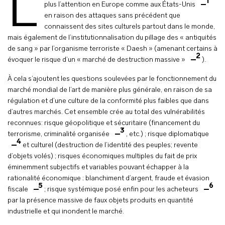
L
1
plus l’attention en Europe comme aux États-Unis
en raison des attaques sans précédent que
connaissent des sites culturels partout dans le monde,
mais également de l’institutionnalisation du pillage des « antiquités
de sang » par l’organisme terroriste « Daesh » (amenant certains à
2
évoquer le risque d’un « marché de destruction massive »
).
À cela s’ajoutent les questions soulevées par le fonctionnement du
marché mondial de l’art de manière plus générale, en raison de sa
régulation et d’une culture de la conformité plus faibles que dans
d’autres marchés. Cet ensemble crée au total des vulnérabilités
reconnues: risque géopolitique et sécuritaire (financement du
3
terrorisme, criminalité organisée
, etc.) ; risque diplomatique
4
et culturel (destruction de l’identité des peuples; revente
d’objets volés) ; risques économiques multiples du fait de prix
éminemment subjectifs et variables pouvant échapper à la
rationalité économique : blanchiment d’argent, fraude et évasion
5
6
fiscale
; risque systémique posé enfin pour les acheteurs
par la présence massive de faux objets produits en quantité
industrielle et qui inondent le marché.