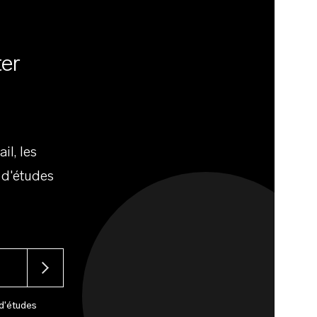
ter
il, les
 d'études
 d'études