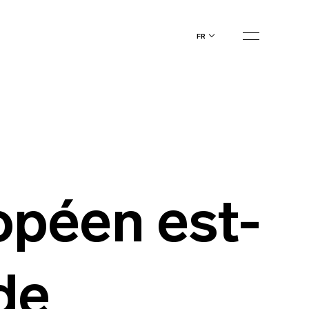
fr
opéen est-
 de