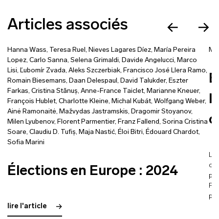
Articles associés
Hanna Wass
,
Teresa Ruel
,
Nieves Lagares Díez
,
María Pereira
Ma
Lopez
,
Carlo Sanna
,
Selena Grimaldi
,
Davide Angelucci
,
Marco
Lisi
,
Ľubomír Zvada
,
Aleks Szczerbiak
,
Francisco José Llera Ramo
,
É
Romain Biesemans
,
Daan Delespaul
,
David Talukder
,
Eszter
Farkas
,
Cristina Stănuș
,
Anne-France Taiclet
,
Marianne Kneuer
,
l
François Hublet
,
Charlotte Kleine
,
Michal Kubát
,
Wolfgang Weber
,
Ainė Ramonaitė
,
Mažvydas Jastramskis
,
Dragomir Stoyanov
,
o
Milen Lyubenov
,
Florent Parmentier
,
Franz Fallend
,
Sorina Cristina
Soare
,
Claudiu D. Tufiș
,
Maja Nastić
,
Éloi Bitri
,
Édouard Chardot
,
Sofia Marini
L’a
ont
Élections en Europe : 2024
pré
Par
par
lire l'article