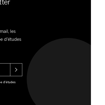
tter
ail, les
e d'études
pe d'études