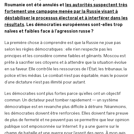
Roumanie ont été annulés et
les autorités suspectent très
fortement une campagne menée par la Russie visant à
déstabiliser le processus électoral et à interférer dans les
résultats
. Les démocraties européennes sont-elles trop
naïves et faibles face à l’agression russe ?
La première chose à comprendre est que la Russie ne joue pas
selon les règles démocratiques : elle n’en respecte pas les
principes et les considère comme faibles et gênants. Moscou est
prête à sacrifier ses citoyens et à attendre que la situation évolue
en sa faveur. Elle contrôle les ressources de l’État, les tribunaux, la
police et les médias. Le combat n’est pas équitable, mais le pouvoir
d’une dictature n’est pas illimité pour autant.
Les démocraties sont plus fortes parce qu’elles ont un objectif
commun. Un dictateur peut tomber rapidement — un système
démocratique est en revanche plus difficile à détruire. Néanmoins,
les démocraties doivent être renforcées. Elles doivent faire preuve
de plus de fermeté et ne peuvent pas se permettre que leur opinion
publique soit empoisonnée sur Internet. Il y a une guerre sur le
champ de bataille et une guerre pour l’esprit des gens. À mon avis,