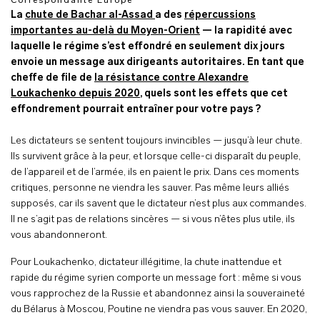
Correspondante Europe
La
chute de Bachar al-Assad
a des
répercussions
importantes au-delà du Moyen-Orient
— la rapidité avec
laquelle le régime s’est effondré en seulement dix jours
envoie un message aux dirigeants autoritaires. En tant que
cheffe de file de
la résistance contre Alexandre
Loukachenko depuis 2020
, quels sont les effets que cet
effondrement pourrait entraîner pour votre pays ?
Les dictateurs se sentent toujours invincibles — jusqu’à leur chute.
Ils survivent grâce à la peur, et lorsque celle-ci disparaît du peuple,
de l’appareil et de l’armée, ils en paient le prix. Dans ces moments
critiques, personne ne viendra les sauver. Pas même leurs alliés
supposés, car ils savent que le dictateur n’est plus aux commandes.
Il ne s’agit pas de relations sincères — si vous n’êtes plus utile, ils
vous abandonneront.
Pour Loukachenko, dictateur illégitime, la chute inattendue et
rapide du régime syrien comporte un message fort : même si vous
vous rapprochez de la Russie et abandonnez ainsi la souveraineté
du Bélarus à Moscou, Poutine ne viendra pas vous sauver. En 2020,