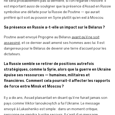
ne sera probablement pas la dernière, si l’on regarde l’histoire. Il
est important aussi de souligner que la présence d’Assad en Russie
symbolise une défaite pour la Russie de Poutine — qui aurait
préféré qu’il soit au pouvoir en Syrie plutôt qu’en exil à Moscou.
Sa présence en Russie a-t-elle un impact sur le Bélarus ?
Poutine avait envoyé Prigogine au Bélarus
avant qu’il ne soit
assassiné
, et ce dernier avait amené ses hommes avec lui. Il est
dangereux pour le Bélarus de devenir une terre d’accueil pour les
dictateurs.
La Russie semble se retirer de positions autrefois
stratégiques, comme la Syrie, alors que la guerre en Ukraine
épuise ses ressources — humaines, militaires et
financières. Comment cela pourrait-il affecter les rapports
de force entre Minsk et Moscou ?
Il y a dix ans, Assad plaisantait en disant qu’il ne fuirait jamais son
pays comme Viktor Ianoukovytch a fui l’Ukraine. Le message
envoyé à Lukashenko est simple : dans un moment critique,
personne ne viendra à votre secours. Il s’agit d’un message