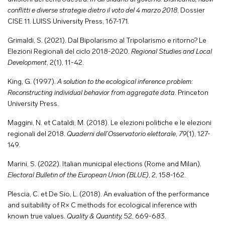
conflitti e diverse strategie dietro il voto del 4 marzo 2018
, Dossier
CISE 11. LUISS University Press, 167-171.
Grimaldi, S. (2021). Dal Bipolarismo al Tripolarismo e ritorno? Le
Elezioni Regionali del ciclo 2018-2020.
Regional Studies and Local
Development
, 2(1), 11-42.
King, G. (1997).
A solution to the ecological inference problem:
Reconstructing individual behavior from aggregate data
. Princeton
University Press.
Maggini, N. et Cataldi, M. (2018). Le elezioni politiche e le elezioni
regionali del 2018.
Quaderni dell’Osservatorio elettorale
,
79
(1), 127-
149.
Marini, S. (2022). Italian municipal elections (Rome and Milan).
Electoral Bulletin of the European Union (BLUE)
, 2, 158-162.
Plescia, C. et De Sio, L. (2018). An evaluation of the performance
and suitability of R× C methods for ecological inference with
known true values.
Quality & Quantity,
52, 669-683.