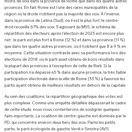
moins de voix dans la province de Rome que dans les quatre autres
provinces. En fait, Rome est l’une des rares municipalités de la
région où la droite n’obtient pas la majorité des voix. À l’inverse,
dans la province de Latina (Sud), où il est le plus fort, le centre-
droit recueille 67% des voix. S’agissant du M5S, le schéma de
répartition des électeurs après l’élection de 2023 est encore plus
net : le parti est plus fort à Rome (12 %) et dans sa province (11 %)
que dans les quatre autres provinces, où il n’obtient que 8 à 9 % en
moyenne. Cette situation contraste avec sa performance lors des
élections de 2018, où le parti avait obtenu de bons résultats dans
la plupart des provinces à l’exception de celle de Rieti. Si la
participation n’a dépassé 45 % dans aucune province, la très faible
participation électorale dans la ville de Rome (33 %) a favorisé les
partis ayant obtenu de meilleurs résultats en dehors de la capitale.
Au sein des coalitions, la répartition géographique des votes est
plus complexe. Comme une enquête détaillée dépasserait le cadre
de cette étude, nous nous contenterons de souligner quelques
faits importants. La coalition de centre-gauche est dominée par le
PD, qui concentre environ deux tiers des voix. Parmi les petits
partis, le parti écologiste de gauche Verdi e Sinistra (AVS,