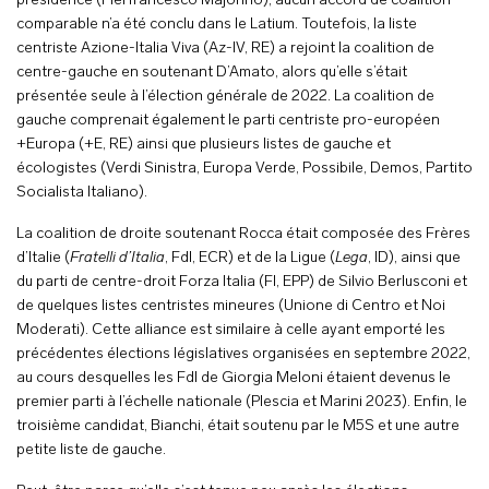
présidence (Pierfrancesco Majorino), aucun accord de coalition
comparable n’a été conclu dans le Latium. Toutefois, la liste
centriste Azione-Italia Viva (Az-IV, RE) a rejoint la coalition de
centre-gauche en soutenant D’Amato, alors qu’elle s’était
présentée seule à l’élection générale de 2022. La coalition de
gauche comprenait également le parti centriste pro-européen
+Europa (+E, RE) ainsi que plusieurs listes de gauche et
écologistes (Verdi Sinistra, Europa Verde, Possibile, Demos, Partito
Socialista Italiano).
La coalition de droite soutenant Rocca était composée des Frères
d’Italie (
Fratelli d’Italia
, FdI, ECR) et de la Ligue (
Lega
, ID), ainsi que
du parti de centre-droit Forza Italia (FI, EPP) de Silvio Berlusconi et
de quelques listes centristes mineures (Unione di Centro et Noi
Moderati). Cette alliance est similaire à celle ayant emporté les
précédentes élections législatives organisées en septembre 2022,
au cours desquelles les FdI de Giorgia Meloni étaient devenus le
premier parti à l’échelle nationale (Plescia et Marini 2023). Enfin, le
troisième candidat, Bianchi, était soutenu par le M5S et une autre
petite liste de gauche.