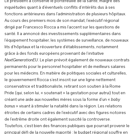
Le président a conservé le portefeuille de la santé, malgré des
inquiétudes quant à d’éventuels conflits d’intérêts dus à ses
fonctions antérieures dans l’administration de plusieurs hôpitaux.
Au cours des premiers mois de son mandat, l’exécutif régional
dirigé par Francesco Rocca a mis l’accent sur les questions de
santé. Il a annoncé des investissements supplémentaires dans
l’équipement hospitalier, les systèmes de surveillance, de nouveaux
lits d’hôpitaux et la réouverture d’établissements, notamment
grâce à des fonds européens provenant de l’initiative
NextGenerationEU
. Le plan prévoit également de nouveaux contrats
permanents pour le personnel hospitalier et de meilleurs salaires
pour les médecins. En matière de politiques sociales et culturelles,
le gouvernement Rocca s’est inscrit sur une ligne nettement
conservatrice et traditionaliste, retirant son soutien à la Rome
Pride (qui, selon lui, « soutenait » la gestation pour autrui) tout en
créant une aide aux nouvelles mères sous la forme d’un «
baby
bonus
» visant à stimuler la natalité dans la région. Les relations
étroites de certains cadres de l’exécutif avec des figures notoires
de l’extrême droite ont également suscité la controverse.
Toutefois, c’est bien des finances publiques que pourrait provenir le
principal défi de la nouvelle majorité : le budget régional souffre en