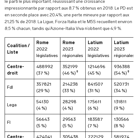
le parti le plus important, réussissant une croissance
impressionnante par rapport aux 8,7 % obtenus en 2018. Le PD est
en seconde place avec 20,4%, une perte mineure par rapport aux
21,25 % de 2018. La Ligue, Forza Italia et le M5S recueillent environ
8,5 % chacun, tandis qu’Azione-Italia Viva n’obtient que 4,9 %.
Rome
Rome
Latium
Latium
Coalition /
2022
2023
2022
2023
Liste
législatives
régionales
législatives
régionales
Centre-
488992
352199
1214696
936388
✝
✝
droit
(37 %)
(46 %)
(45 %)
(54 %)
357821
214238
841507
520731
FdI
(29 %)
(33 %)
(31 %)
(34 %)
54130
28298
175611
131811
Lega
(4 %)
(4 %)
(6 %)
(9 %)
56643
29563
183587
130566
FI
(5 %)
(5 %)
(7 %)
(8 %)
Centre-
424041
305438
722129
581974