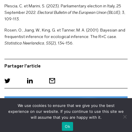
Plescia, C. et Marini, S. (2023). Parliamentary election in Italy, 25
September 2022.
Electoral Bulletin of the European Union (BLUE)
, 3,
109-113.
Rosen, O., Jiang, W., King, G. et Tanner, M. A. (2001). Bayesian and
frequentist inference for ecological inference: The R×C case.
Statistica Neerlandica
,
55
(2), 134-156.
Partager l'article
We use cookies to ensure that we give you the best
Suivez les parutions de la
BLUE
experience on our website. If you continue to use this site we
will assume that you are happy with it.
+
voir le plan
Ok
Inscrivez-vous pour recevoir un email à chaque nouveau