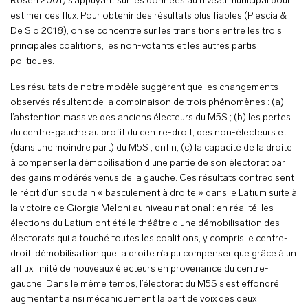
Rosen 2001) s’appuyant sur les données au niveau municipal pour
estimer ces flux. Pour obtenir des résultats plus fiables (Plescia &
De Sio 2018), on se concentre sur les transitions entre les trois
principales coalitions, les non-votants et les autres partis
politiques.
Les résultats de notre modèle suggèrent que les changements
observés résultent de la combinaison de trois phénomènes : (a)
l’abstention massive des anciens électeurs du M5S ; (b) les pertes
du centre-gauche au profit du centre-droit, des non-électeurs et
(dans une moindre part) du M5S ; enfin, (c) la capacité de la droite
à compenser la démobilisation d’une partie de son électorat par
des gains modérés venus de la gauche. Ces résultats contredisent
le récit d’un soudain « basculement à droite » dans le Latium suite à
la victoire de Giorgia Meloni au niveau national : en réalité, les
élections du Latium ont été le théâtre d’une démobilisation des
électorats qui a touché toutes les coalitions, y compris le centre-
droit, démobilisation que la droite n’a pu compenser que grâce à un
afflux limité de nouveaux électeurs en provenance du centre-
gauche. Dans le même temps, l’électorat du M5S s’est effondré,
augmentant ainsi mécaniquement la part de voix des deux