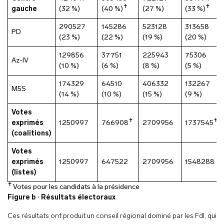
✝
✝
gauche
(32 %)
(40 %)
(27 %)
(33 %)
290527
145286
523128
313658
PD
(23 %)
(22 %)
(19 %)
(20 %)
129856
37751
225943
75306
Az-IV
(10 %)
(6 %)
(8 %)
(5 %)
174329
64510
406332
132267
M5S
(14 %)
(10 %)
(15 %)
(9 %)
Votes
✝
✝
exprimés
1250997
766908
2709956
1737545
(coalitions)
Votes
exprimés
1250997
647522
2709956
1548288
(listes)
✝
Votes pour les candidats à la présidence
Figure b · Résultats électoraux
Ces résultats ont produit un conseil régional dominé par les FdI, qui