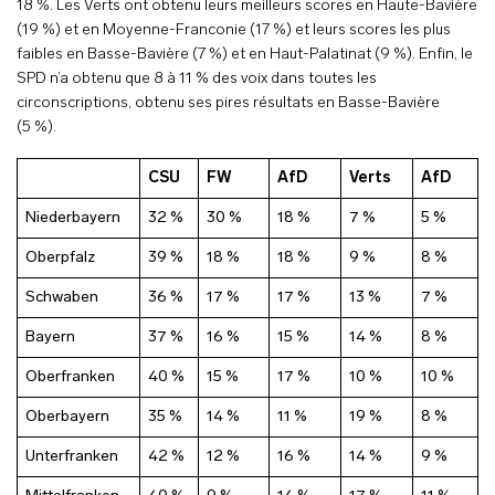
18 %. Les Verts ont obtenu leurs meilleurs scores en Haute-Bavière
(19 %) et en Moyenne-Franconie (17 %) et leurs scores les plus
faibles en Basse-Bavière (7 %) et en Haut-Palatinat (9 %). Enfin, le
SPD n’a obtenu que 8 à 11 % des voix dans toutes les
circonscriptions, obtenu ses pires résultats en Basse-Bavière
(5 %).
CSU
FW
AfD
Verts
AfD
Niederbayern
32 %
30 %
18 %
7 %
5 %
Oberpfalz
39 %
18 %
18 %
9 %
8 %
Schwaben
36 %
17 %
17 %
13 %
7 %
Bayern
37 %
16 %
15 %
14 %
8 %
Oberfranken
40 %
15 %
17 %
10 %
10 %
Oberbayern
35 %
14 %
11 %
19 %
8 %
Unterfranken
42 %
12 %
16 %
14 %
9 %