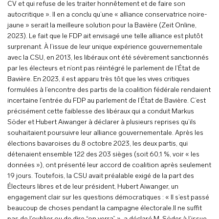
CV et qui refuse de les traiter honnêtement et de faire son
autocritique ». Il en a conclu qu’une « alliance conservatrice noire-
jaune » serait la meilleure solution pour la Bavière (Zeit Online,
2023). Le fait que le FDP ait envisagé une telle alliance est plutôt
surprenant. À l’issue de leur unique expérience gouvernementale
avec la CSU, en 2013, les libéraux ont été sévèrement sanctionnés
par les électeurs et n’ont pas réintégré le parlement de l’État de
Bavière. En 2023, il est apparu très tôt que les vives critiques
formulées à l’encontre des partis de la coalition fédérale rendaient
incertaine l’entrée du FDP au parlement de l’État de Bavière. C’est
précisément cette faiblesse des libéraux qui a conduit Markus
Söder et Hubert Aiwanger à déclarer à plusieurs reprises qu’ils
souhaitaient poursuivre leur alliance gouvernementale. Après les
élections bavaroises du 8 octobre 2023, les deux partis, qui
détenaient ensemble 122 des 203 sièges (soit 60,1 %, voir « les
données »), ont présenté leur accord de coalition après seulement
19 jours. Toutefois, la CSU avait préalable exigé de la part des
Électeurs libres et de leur président, Hubert Aiwanger, un
engagement clair sur les questions démocratiques : « Il s’est passé
beaucoup de choses pendant la campagne électorale.Il ne suffit