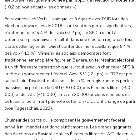
électorale n’est guère modifiée par rapport à l’élection précédente
(-0,2 pp, voir encart « les données »).
En revanche, les Verts – vainqueurs à égalité avec l’AfD lors des
élections bavaroises de 2018 – ont subi des pertes significatives,
n’obtenant que 14,4 % des voix (-3,2 pp). Le SPD a quant à lui
obtenu son plus mauvais résultat dans une élection régionale tous
États d’Allemagne de l’Ouest confondus, ne recueillant que 8,4 %
des voix (-1,3 %). Même si les sociaux-démocrates font
traditionnellement piètre figure en Bavière, un tel résultat électoral
à un chiffre reste catastrophique, surtout avec un chancelier SPD à
la tête du gouvernement fédéral. Avec 3 % (-2,1 pp), le FDP est pour
sa part loin d’avoir atteint le seuil des 5 %, enregistrant des pertes
massives au profit de la CSU (-90 000), des Électeurs libres (-50
000) et de l’AfD (-40 000). Environ 20 000 anciens électeurs du
petit parti libéral n’ont pas voté cette fois-ci ou ont changé de parti
(voir Tagesschau, 2023).
L’humeur des partis qui le composent le gouvernement fédéral
arrivé à mi-mandat est donc plutôt morose. Les grands gagnants
des élections en Bavière sont les Électeurs libres et l’AfD, devenus