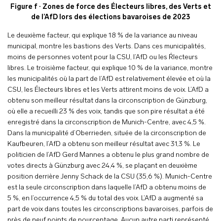
Figure f · Zones de force des Électeurs libres, des Verts et
de l’AfD lors des élections bavaroises de 2023
Le deuxième facteur, qui explique 18 % de la variance au niveau
municipal, montre les bastions des Verts. Dans ces municipalités,
moins de personnes votent pour la CSU, l’AfD ou les Ŕlecteurs
libres. Le troisième facteur, qui explique 10 % de la variance, montre
les municipalités où la part de l’AfD est relativement élevée et où la
CSU, les Électeurs libres et les Verts attirent moins de voix. L’AfD a
obtenu son meilleur résultat dans la circonscription de Günzburg,
où elle a recueilli 23 % des voix, tandis que son pire résultat a été
enregistré dans la circonscription de Munich-Centre, avec 4,5 %.
Dans la municipalité d’Oberrieden, située de la circonscription de
Kaufbeuren, l’AfD a obtenu son meilleur résultat avec 31,3 %. Le
politicien de l’AfD Gerd Mannes a obtenu le plus grand nombre de
votes directs à Günzburg avec 24,4 %, se plaçant en deuxième
position derrière Jenny Schack de la CSU (35,6 %). Munich-Centre
est la seule circonscription dans laquelle l’AfD a obtenu moins de
5 %, en l’occurrence 4,5 % du total des voix. L’AfD a augmenté sa
part de voix dans toutes les circonscriptions bavaroises, parfois de
près de neuf points de pourcentage. Aucun autre parti représenté