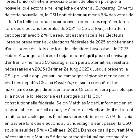
libres, l’Union chrétienne-sociale craint de plus en plus que la
nouvelle loi électorale ne l’empêche d’entrer au
Bundestag
. En vertu
de cette nouvelle loi, la CSU doit obtenir au moins 5 % des votes de
liste à l’échelle nationale pour pouvoir obtenir des représentants.
Lors des élections fédérales de 2021, la CSU a tout juste atteint
cet objectif avec 5,2 %. Ce résultat est menacé si les Électeurs
libres se présentent aux élections fédérales de 2025 et obtiennent
d’aussi bons résultats que lors des élections bavaroises de 2023.
Hubert Aiwanger a d’ores et déjà annoncé qu’il pourrait envisager
d’entrer lui-même au
Bundestag
si son parti obtenait les résultats
nécessaires en 2025 (Berliner Zeitung 2023). Jusqu’à présent, la
CSU pouvait s’appuyer sur une campagne régionale menée par le
chef des députés CSU au
Bundestag
et sur la conquête d’un
maximum de sièges directs en Bavière. Or cela ne sera possible que
si la nouvelle loi électorale est abrogée par la Cour
constitutionnelle fédérale. Selon Matthias Moehl, informaticien et
responsable du portail d’analyse électorale Election.de, il est « tout
à fait concevable que les Électeurs libres obtiennent 7,5 % des voix
en Bavière lors des élections au Bundestag, faisant passer la CSU
sous le seuil des 5 % » (Delhaes, 2023). Dans ce cas, il pourrait être
nécessaire que Markus Söder se présente lui-même comme tête