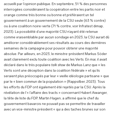
accueilli par l’opinion publique. En septembre, 51 % des personnes
interrogées considéraient la coopération entre les partis noir et
orange comme très bonne ou bonne et préféraient un tel
gouvernement à un gouvernement de la CSU seule (63 % contre)
ou à une coalition noire-verte (71 % contre, voir Infratest dimap,
2023). La possibilité d’une majorité CSU n’ayant été retenue
comme vraisemblable par aucun sondage en 2023, la CSU aurait dû
améliorer considérablement ses résultats au cours des dernières
semaines de la campagne pour pouvoir obtenir une majorité
absolue. Par ailleurs, en 2023, le ministre-président Markus Söder
avait clairement exclu toute coalition avec les Verts. En mai, il avait
déclaré dans le très populaire
talk show
de Markus Lanz que « les
Verts sont une déception dans la coalition fédérale » et qu’ils
seraient plus préoccupés par leur « vieille idéologie partisane » que
par le « bien commun de la population » (Rappsilber, 2023). Tous
les efforts du FDP ont également été rejetés par la CSU. Après la
révélation de l’« l’affaire des tracts » concernant Hubert Aiwanger,
la tête de liste du FDP, Martin Hagen, a affirmé que le chef du
gouvernement bavarois ne pouvait pas se permettre de travailler
avec un vice-ministre président « qui a des taches brunes sur son