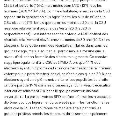
décisions de vote. Les femmes ont voté un peu plus pour la CSU
(38%) et les Verts (16%), mais moins pour l’AfD (12%) que les
hommes (36%/14%/17%). Comme d’habitude, le succès de la CSU
repose sur la génération plus âgée : parmi les plus de 60 ans, la
CSU obtient 47 %, tandis que parmi les moins de 30 ans, la CSU
n’est que relativement proche des Verts (23 % et 20 %
respectivement). Il est intéressant de noter que l’AfD obtient des
résultats relativement élevés chez les moins de 30 ans (16 %). Les
Électeurs libres obtiennent des résultats similaires dans tous les
groupes d’âge, mais le soutien au parti diminue à mesure que le
niveau d’éducation formelle des électeurs augmente. Ce constat
s’applique également à la CSU et à l’AfD. Alors que 44 % des
électeurs ayant un diplôme de l’enseignement secondaire inférieur
votent pour le parti chrétien-social, ce n’est le cas que de 30 % des
électeurs ayant un diplôme universitaire. Les populistes de droite
ont une part de 19 % dans les groupes ayant un niveau d’éducation
inférieur et seulement 7 % dans le groupe ayant un diplôme
universitaire. La part de voix du SPD est faible à tous les niveaux de
diplôme, quoique légèrement plus élevée parmi les fonctionnaires.
Alors que la CSU est soutenue de manière égale par tous les
groupes professionnels, les électeurs libres sont principalement