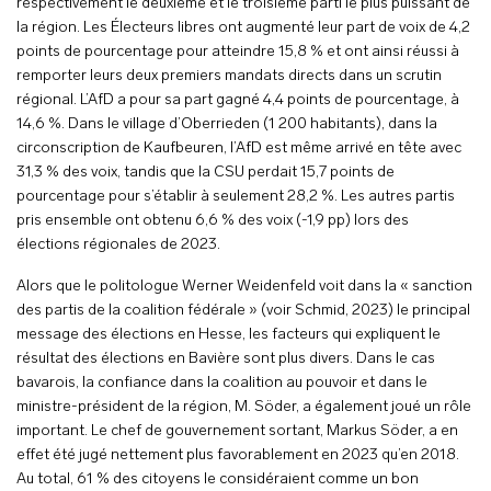
respectivement le deuxième et le troisième parti le plus puissant de
la région. Les Électeurs libres ont augmenté leur part de voix de 4,2
points de pourcentage pour atteindre 15,8 % et ont ainsi réussi à
remporter leurs deux premiers mandats directs dans un scrutin
régional. L’AfD a pour sa part gagné 4,4 points de pourcentage, à
14,6 %. Dans le village d’Oberrieden (1 200 habitants), dans la
circonscription de Kaufbeuren, l’AfD est même arrivé en tête avec
31,3 % des voix, tandis que la CSU perdait 15,7 points de
pourcentage pour s’établir à seulement 28,2 %. Les autres partis
pris ensemble ont obtenu 6,6 % des voix (-1,9 pp) lors des
élections régionales de 2023.
Alors que le politologue Werner Weidenfeld voit dans la « sanction
des partis de la coalition fédérale » (voir Schmid, 2023) le principal
message des élections en Hesse, les facteurs qui expliquent le
résultat des élections en Bavière sont plus divers. Dans le cas
bavarois, la confiance dans la coalition au pouvoir et dans le
ministre-président de la région, M. Söder, a également joué un rôle
important. Le chef de gouvernement sortant, Markus Söder, a en
effet été jugé nettement plus favorablement en 2023 qu’en 2018.
Au total, 61 % des citoyens le considéraient comme un bon