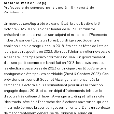
Melanie Walter-Rogg
Professeure de sciences politiques à l'Université de
Ratisbonne
Un nouveau
Landtag
a été élu dans l’État libre de Bavière le 8
octobre 2023. Markus Söder, leader de la CSU et ministre-
président sortant, ainsi que son adjoint et ministre de l’Économie
Hubert Aiwanger (Électeurs libres), qui dirige avec Söder une
coalition « noir-orange » depuis 2018, étaient les têtes de liste de
leurs partis respectifs en 2023. Bien que l’Union chrétienne-sociale
ait espéré un temps pouvoir former à nouveau un gouvernement
d’un seul parti, comme elle l’avait fait en 2013, les prévisions pour
les élections bavaroises de 2023 ont indiqué très tôt qu’une telle
configuration était peu vraisemblable (Zicht & Cantow, 2023). Ces
prévisions ont conduit Söder et Aiwanger a annoncer dès la
campagne électorale qu’ils souhaitaient poursuivre la coalition
engagée depuis 2018, et ce, en dépit d’événements tels que le
discours très critiqué d’Hubert Aiwanger à Erding et l’affaire dite
“des tracts” révélée à l’approche des élections bavaroises, qui ont
mis à rude épreuve la coalition gouvernementale. Dans un contexte
de mécontentement généralisé de l’opinion à l’égard du