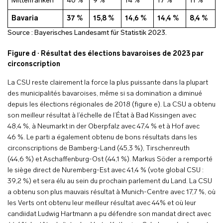
Mittelfranken
40 %
9 %
14 %
17 %
11 %
Bavaria
37 %
15,8 %
14,6 %
14,4 %
8,4 %
Source : Bayerisches Landesamt für Statistik 2023.
Figure d · Résultat des élections bavaroises de 2023 par
circonscription
La CSU reste clairement la force la plus puissante dans la plupart
des municipalités bavaroises, même si sa domination a diminué
depuis les élections régionales de 2018 (figure e). La CSU a obtenu
son meilleur résultat à l’échelle de l’État à Bad Kissingen avec
48,4 %, à Neumarkt in der Oberpfalz avec 47,4 % et à Hof avec
46 %. Le parti a également obtenu de bons résultats dans les
circonscriptions de Bamberg-Land (45,3 %), Tirschenreuth
(44,6 %) et Aschaffenburg-Ost (44,1 %). Markus Söder a remporté
le siège direct de Nuremberg-Est avec 41,4 % (vote global CSU :
39,2 %) et sera élu au sein du prochain parlement du Land. La CSU
a obtenu son plus mauvais résultat à Munich-Centre avec 17,7 %, où
les Verts ont obtenu leur meilleur résultat avec 44% et où leur
candiidat Ludwig Hartmann a pu défendre son mandat direct avec