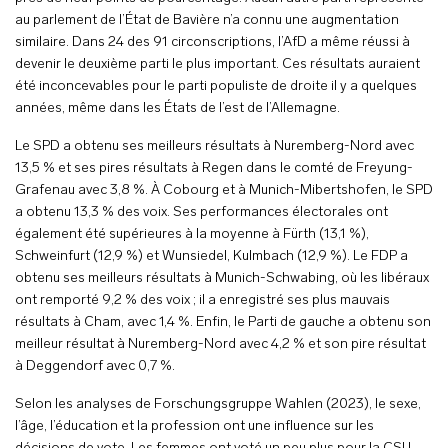
au parlement de l’État de Bavière n’a connu une augmentation
similaire. Dans 24 des 91 circonscriptions, l’AfD a même réussi à
devenir le deuxième parti le plus important. Ces résultats auraient
été inconcevables pour le parti populiste de droite il y a quelques
années, même dans les États de l’est de l’Allemagne.
Le SPD a obtenu ses meilleurs résultats à Nuremberg-Nord avec
13,5 % et ses pires résultats à Regen dans le comté de Freyung-
Grafenau avec 3,8 %. À Cobourg et à Munich-Mibertshofen, le SPD
a obtenu 13,3 % des voix. Ses performances électorales ont
également été supérieures à la moyenne à Fürth (13,1 %),
Schweinfurt (12,9 %) et Wunsiedel, Kulmbach (12,9 %). Le FDP a
obtenu ses meilleurs résultats à Munich-Schwabing, où les libéraux
ont remporté 9,2 % des voix ; il a enregistré ses plus mauvais
résultats à Cham, avec 1,4 %. Enfin, le Parti de gauche a obtenu son
meilleur résultat à Nuremberg-Nord avec 4,2 % et son pire résultat
à Deggendorf avec 0,7 %.
Selon les analyses de Forschungsgruppe Wahlen (2023), le sexe,
l’âge, l’éducation et la profession ont une influence sur les