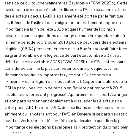
sens de ce qui touche vraiment les Bavarois » (FGW, 2023b). Cette
évolution a donné aux électeurs libres et à l’AfD l’occasion d’attirer
des électeurs déçus. L’AfD a également été portée par le fait que
les thèmes de l’asile et de la migration ont nettement gagné en
importance à la fin de l’été 2023 et que l’humeur de l’opinion
bavaroise sur ces questions a changé de manière spectaculaire à
la même période. Alors qu’en 2018 plus de deux tiers des électeurs
éligibles (68 %) pensaient encore que la Bavière pouvait faire face
au grand nombre de réfugiés, cette part était tombée à 37 % au
début du mois d’octobre 2023 (FGW, 2023b). La CSU est toujours
considérée comme la plus compétente dans presque tous les
domaines politiques importants (y compris l’« économie »,
l’« avenir » de la région et l’« éducation »). Cependant, alors que la
CSU a perdu beaucoup de terrain en Bavière par rapport à 2018,
les électeurs libres ont progressé. Apparemment, Hubert Aiwanger
et son parti parviennent également à dissuader les électeurs de
voter pour l’AfD. En effet, 39 % des partisans des Électeurs libres
affirment qu’ils voteraient pour l’AfD en Bavière si ce parti n’existait
pas. Les Verts sont restés en tête sur la deuxième question la plus
importante des élections bavaroises, la « protection du climat, bien