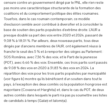
censure contre un gouvernement dirigé par le PNL, elle n’en reste
pas moins une caractéristique structurante de la formation des
coalitions et du comportement politique des élites roumaines.
Touefois, dans le cas roumain contemporain, ce modèle
d’exclusion semble avoir contribué à diversifier et à consolider la
base de soutien des partis populistes d’extrême droite. L’AUR a
presque doublé sa part des voix entre 2020 et 2024, passant de
9,08 % à 18,01 %. Par ailleurs, deux nouveaux partis, tous deux
dirigés par d’anciens membres de l’AUR, ont également réussi à
franchir le seuil des 5 % et à remporter des sièges au Parlement :
SOS România, avec 7,36 % des voix, et le Parti de la jeunesse
(POT), avec 6,46 % des voix. Ensemble, ces trois partis sont passés
de 9,08 % des voix en 2020 à 31,83 % des voix en 2024. La
répartition des voix pour les trois partis populistes par municipalité
(voir figure b) montre qu’ils bénéficient d’un soutien dans tout le
pays, à l’exception des deux comtés où la population hongroise est
majoritaire (Covasna et Harghita) et, dans le cas du POT, de deux
autres comtés dans lesquels le parti n’a pas pu soumettre ses listes
de candidats à temps (Galați et Ialomița).