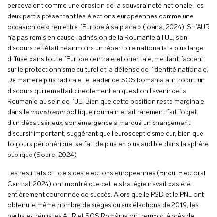
percevaient comme une érosion de la souveraineté nationale, les
deux partis présentant les élections européennes comme une
occasion de « remettre l’Europe à sa place » (Ioana, 2024). Si l’AUR
n’a pas remis en cause l’adhésion de la Roumanie à l’UE, son
discours reflétait néanmoins un répertoire nationaliste plus large
diffusé dans toute l’Europe centrale et orientale, mettant l’accent
sur le protectionnisme culturel et la défense de l’identité nationale.
De manière plus radicale, le leader de SOS România a introduit un
discours qui remettait directement en question l’avenir de la
Roumanie au sein de l’UE. Bien que cette position reste marginale
dans le
mainstream
politique roumain et ait rarement fait l’objet
d’un débat sérieux, son émergence a marqué un changement
discursif important, suggérant que l’euroscepticisme dur, bien que
toujours périphérique, se fait de plus en plus audible dans la sphère
publique (Soare, 2024).
Les résultats officiels des élections européennes (Biroul Electoral
Central, 2024) ont montré que cette stratégie n’avait pas été
entièrement couronnée de succès. Alors que le PSD et le PNL ont
obtenu le même nombre de sièges qu’aux élections de 2019, les
partis extrémistes AUR et SOS România ont remporté près de