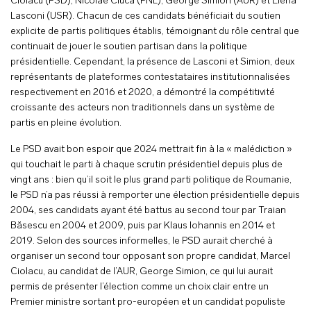
Ciolacu (PSD), Nicolae Ciucă (PNL), George Simion (AUR) et Elena
Lasconi (USR). Chacun de ces candidats bénéficiait du soutien
explicite de partis politiques établis, témoignant du rôle central que
continuait de jouer le soutien partisan dans la politique
présidentielle. Cependant, la présence de Lasconi et Simion, deux
représentants de plateformes contestataires institutionnalisées
respectivement en 2016 et 2020, a démontré la compétitivité
croissante des acteurs non traditionnels dans un système de
partis en pleine évolution.
Le PSD avait bon espoir que 2024 mettrait fin à la « malédiction »
qui touchait le parti à chaque scrutin présidentiel depuis plus de
vingt ans : bien qu’il soit le plus grand parti politique de Roumanie,
le PSD n’a pas réussi à remporter une élection présidentielle depuis
2004, ses candidats ayant été battus au second tour par Traian
Băsescu en 2004 et 2009, puis par Klaus Iohannis en 2014 et
2019. Selon des sources informelles, le PSD aurait cherché à
organiser un second tour opposant son propre candidat, Marcel
Ciolacu, au candidat de l’AUR, George Simion, ce qui lui aurait
permis de présenter l’élection comme un choix clair entre un
Premier ministre sortant pro-européen et un candidat populiste