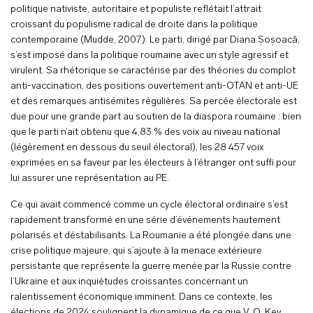
politique nativiste, autoritaire et populiste reflétait l’attrait
croissant du populisme radical de droite dans la politique
contemporaine (Mudde, 2007). Le parti, dirigé par Diana Șoșoacă,
s’est imposé dans la politique roumaine avec un style agressif et
virulent. Sa rhétorique se caractérise par des théories du complot
anti-vaccination, des positions ouvertement anti-OTAN et anti-UE
et des remarques antisémites régulières. Sa percée électorale est
due pour une grande part au soutien de la diaspora roumaine : bien
que le parti n’ait obtenu que 4,83 % des voix au niveau national
(légèrement en dessous du seuil électoral), les 28 457 voix
exprimées en sa faveur par les électeurs à l’étranger ont suffi pour
lui assurer une représentation au PE.
Ce qui avait commencé comme un cycle électoral ordinaire s’est
rapidement transformé en une série d’événements hautement
polarisés et déstabilisants. La Roumanie a été plongée dans une
crise politique majeure, qui s’ajoute à la menace extérieure
persistante que représente la guerre menée par la Russie contre
l’Ukraine et aux inquiétudes croissantes concernant un
ralentissement économique imminent. Dans ce contexte, les
élections de 2024 soulignent la dynamique de ce que V. O. Key