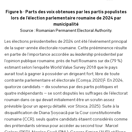
Figure b ·
Parts des voix obtenues par les partis populistes
lors de l’élection parlementaire roumaine de 2024 par
municipalité
Source :
Romanian Permanent Electoral Authority
.
Les élections présidentielles de 2024 ont été l’événement principal
de la super-année électorale roumaine. Cette prééminence résulte
en partie de l’importance accordée au
leadership
présidentiel par
l’opinion publique roumaine, près de huit Roumains sur dix (79 %)
estimant selon l’enquête World Value Survey 2018 que le pays
aurait tout à gagner à posséder un dirigeant fort, libre de toute
1
contrainte parlementaire et électorale (Comșa, 2020)
. En 2024,
quatorze candidats – dix soutenus par des partis politiques et
quatre indépendants – se sont disputés les suffrages de l’électorat
roumain dans ce qui devait initialement être un scrutin assez
prévisible (pour un aperçu détaillé, voir Stoica, 2025). Suite à la
disqualification de Diana Șoșoacă par la Cour constitutionnelle
roumaine (CCR), seuls quatre candidats étaient considérés comme
des prétendants sérieux pour accéder au second tour : Marcel