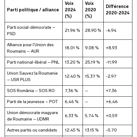
Voix
Voix
Différence
Parti politique / alliance
2024
2020
2020-2024
(%)
(%)
Parti social-démocrate –
21,96 %
28,90 %
-6,94
PSD
Alliance pour l’Union des
18,01 %
9,08 %
+8,93
Roumains – AUR
Parti national-libéral – PNL
13,20 %
25,19 %
-11,99
Union Sauvez la Roumanie
12,40 %
15,37 %
-2,97
– USR PLUS
SOS România – SOS RO
7,36 %
–
+7,36
Parti de la jeunesse – POT
6,46 %
–
+6,46
Union démocrate magyare
6,33 %
5,74 %
+0,59
de Roumaine – UDMR
Autres partis ou candidats
12,45 %
13,15 %
-0,70