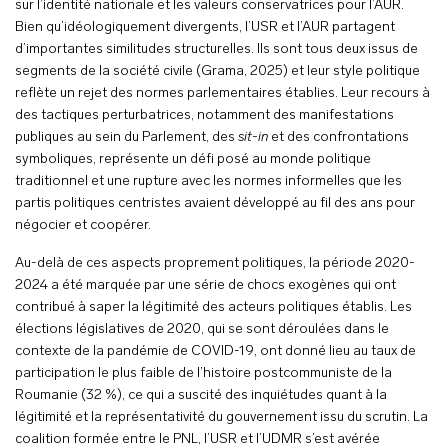
sur l’identité nationale et les valeurs conservatrices pour l’AUR.
Bien qu’idéologiquement divergents, l’USR et l’AUR partagent
d’importantes similitudes structurelles. Ils sont tous deux issus de
segments de la société civile (Grama, 2025) et leur style politique
reflète un rejet des normes parlementaires établies. Leur recours à
des tactiques perturbatrices, notamment des manifestations
publiques au sein du Parlement, des
sit-in
et des confrontations
symboliques, représente un défi posé au monde politique
traditionnel et une rupture avec les normes informelles que les
partis politiques centristes avaient développé au fil des ans pour
négocier et coopérer.
Au-delà de ces aspects proprement politiques, la période 2020-
2024 a été marquée par une série de chocs exogènes qui ont
contribué à saper la légitimité des acteurs politiques établis. Les
élections législatives de 2020, qui se sont déroulées dans le
contexte de la pandémie de COVID-19, ont donné lieu au taux de
participation le plus faible de l’histoire postcommuniste de la
Roumanie (32 %), ce qui a suscité des inquiétudes quant à la
légitimité et la représentativité du gouvernement issu du scrutin. La
coalition formée entre le PNL, l’USR et l’UDMR s’est avérée