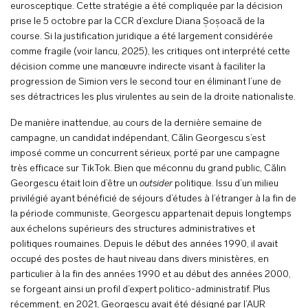
eurosceptique. Cette stratégie a été compliquée par la décision
prise le 5 octobre par la CCR d’exclure Diana Șoșoacă de la
course. Si la justification juridique a été largement considérée
comme fragile (voir Iancu, 2025), les critiques ont interprété cette
décision comme une manœuvre indirecte visant à faciliter la
progression de Simion vers le second tour en éliminant l’une de
ses détractrices les plus virulentes au sein de la droite nationaliste.
De manière inattendue, au cours de la dernière semaine de
campagne, un candidat indépendant, Călin Georgescu s’est
imposé comme un concurrent sérieux, porté par une campagne
très efficace sur TikTok. Bien que méconnu du grand public, Călin
Georgescu était loin d’être un
outsider
politique. Issu d’un milieu
privilégié ayant bénéficié de séjours d’études à l’étranger à la fin de
la période communiste, Georgescu appartenait depuis longtemps
aux échelons supérieurs des structures administratives et
politiques roumaines. Depuis le début des années 1990, il avait
occupé des postes de haut niveau dans divers ministères, en
particulier à la fin des années 1990 et au début des années 2000,
se forgeant ainsi un profil d’expert politico-administratif. Plus
récemment, en 2021, Georgescu avait été désigné par l’AUR