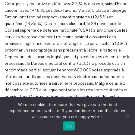
Georgescu y est arrivé en tête avec 22,94 % des voix, suivi d’Elena
Lasconi avec 19,18 %. Les deux favoris, Marcel Ciolacu et George
Simion, ont terminé respectivement troisième (19,15 %) et
quatrième (13,86 %). Quatre jours plus tard, le 28 novembre, le
Conseil suprême de défense nationale (CSAT) a annoncé que les
services de renseignement roumains avaient découvert des
preuves d’ingérence électorale étrangère, ce qui a incité la CCR à
ordonner un recomptage sans précédent à l’échelle nationale.
Cependant, des lacunes logistiques et procédurales ont entaché le
processus : le Bureau électoral central (BEC) n’a procédé qu’à un
recomptage partiel, excluant environ 600 000 votes exprimés à
l’étranger, tandis que les observateurs électoraux indépendants
n’ont pas été autorisés à surveiller le processus. Malgré cela, le 3
décembre, la CCR a brusquement validé les résultats contestés du
premier tour. Dans un revirement spectaculaire, le 6 décembre,
alors que le vote de la diaspora pour le second tour était déjà en
We use cookies to ensure that we give you the best
cours, la CCR est intervenue à nouveau, annulant finalement
experience on our website. If you continue to use this site we
will assume that you are happy with it.
l’ensemble de l’élection présidentielle au motif que des
renseignements récemment déclassifiés confirmaient l’existence
+
voir le plan
Ok
d’un soutien étranger à la candidature de Călin Georgescu,