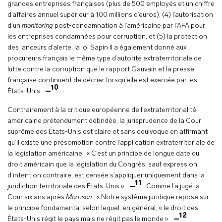
grandes entreprises françaises (plus de 500 employés et un chiffre
d’affaires annuel supérieur à 100 millions d’euros), (4) l’autorisation
d’un
monitoring
post-condamnation à l’américaine par l’AFA pour
les entreprises condamnées pour corruption, et (5) la protection
des lanceurs d’alerte, la loi Sapin II a également donné aux
procureurs français le même type d’autorité extraterritoriale de
lutte contre la corruption que le rapport Gauvain et la presse
française continuent de décrier lorsqu’elle est exercée par les
10
États-Unis
.
Contrairement à la critique européenne de l’extraterritorialité
américaine prétendument débridée, la jurisprudence de la Cour
suprême des États-Unis est claire et sans équivoque en affirmant
qu’il existe une présomption contre l’application extraterritoriale de
la législation américaine : « C’est un principe de longue date du
droit américain que la législation du Congrès, sauf expression
d’intention contraire, est censée s’appliquer uniquement dans la
11
juridiction territoriale des États-Unis »
. Comme l’a jugé la
Cour six ans après
Morrison
: « Notre système juridique repose sur
le principe fondamental selon lequel, en général, « le droit des
12
États-Unis régit le pays mais ne régit pas le monde »
.