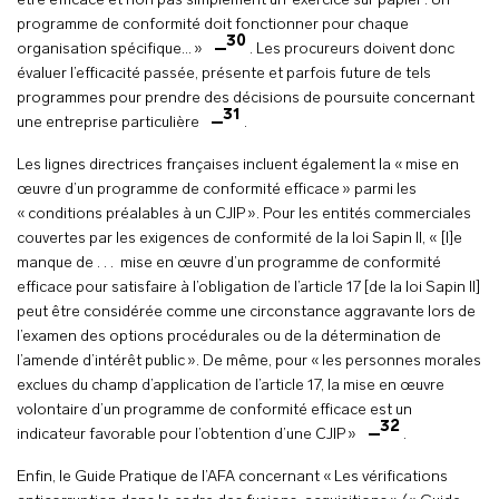
être efficace et non pas simplement un ‘exercice sur papier’. Un
programme de conformité doit fonctionner pour chaque
30
organisation spécifique… »
. Les procureurs doivent donc
évaluer l’efficacité passée, présente et parfois future de tels
programmes pour prendre des décisions de poursuite concernant
31
une entreprise particulière
.
Les lignes directrices françaises incluent également la « mise en
œuvre d’un programme de conformité efficace » parmi les
« conditions préalables à un CJIP ». Pour les entités commerciales
couvertes par les exigences de conformité de la loi Sapin II, « [l]e
manque de . . . mise en œuvre d’un programme de conformité
efficace pour satisfaire à l’obligation de l’article 17 [de la loi Sapin II]
peut être considérée comme une circonstance aggravante lors de
l’examen des options procédurales ou de la détermination de
l’amende d’intérêt public ». De même, pour « les personnes morales
exclues du champ d’application de l’article 17, la mise en œuvre
volontaire d’un programme de conformité efficace est un
32
indicateur favorable pour l’obtention d’une CJIP »
.
Enfin, le Guide Pratique de l’AFA concernant « Les vérifications