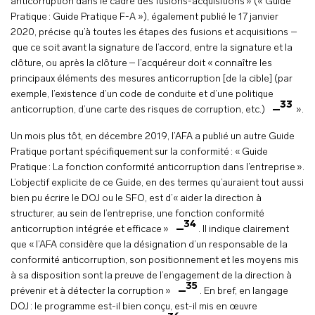
anticorruption dans le cadre des fusions-acquisitions » (« Guide
Pratique : Guide Pratique F-A »), également publié le 17 janvier
2020, précise qu’à toutes les étapes des fusions et acquisitions –
que ce soit avant la signature de l’accord, entre la signature et la
clôture, ou après la clôture – l’acquéreur doit « connaître les
principaux éléments des mesures anticorruption [de la cible] (par
exemple, l’existence d’un code de conduite et d’une politique
33
anticorruption, d’une carte des risques de corruption, etc.)
».
Un mois plus tôt, en décembre 2019, l’AFA a publié un autre Guide
Pratique portant spécifiquement sur la conformité : « Guide
Pratique : La fonction conformité anticorruption dans l’entreprise ».
L’objectif explicite de ce Guide, en des termes qu’auraient tout aussi
bien pu écrire le DOJ ou le SFO, est d’« aider la direction à
structurer, au sein de l’entreprise, une fonction conformité
34
anticorruption intégrée et efficace »
. Il indique clairement
que « l’AFA considère que la désignation d’un responsable de la
conformité anticorruption, son positionnement et les moyens mis
à sa disposition sont la preuve de l’engagement de la direction à
35
prévenir et à détecter la corruption »
. En bref, en langage
DOJ : le programme est-il bien conçu, est-il mis en œuvre