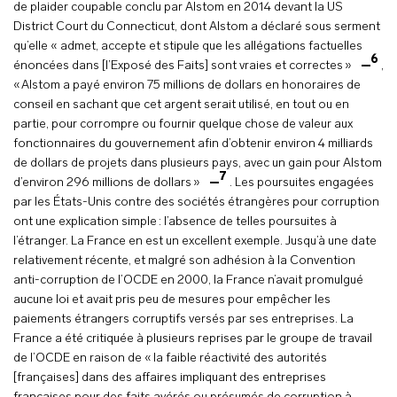
de plaider coupable conclu par Alstom en 2014 devant la US
District Court du Connecticut, dont Alstom a déclaré sous serment
qu’elle « admet, accepte et stipule que les allégations factuelles
6
énoncées dans [l’Exposé des Faits] sont vraies et correctes »
,
« Alstom a payé environ 75 millions de dollars en honoraires de
conseil en sachant que cet argent serait utilisé, en tout ou en
partie, pour corrompre ou fournir quelque chose de valeur aux
fonctionnaires du gouvernement afin d’obtenir environ 4 milliards
de dollars de projets dans plusieurs pays, avec un gain pour Alstom
7
d’environ 296 millions de dollars »
. Les poursuites engagées
par les États-Unis contre des sociétés étrangères pour corruption
ont une explication simple : l’absence de telles poursuites à
l’étranger. La France en est un excellent exemple. Jusqu’à une date
relativement récente, et malgré son adhésion à la Convention
anti-corruption de l’OCDE en 2000, la France n’avait promulgué
aucune loi et avait pris peu de mesures pour empêcher les
paiements étrangers corruptifs versés par ses entreprises. La
France a été critiquée à plusieurs reprises par le groupe de travail
de l’OCDE en raison de « la faible réactivité des autorités
[françaises] dans des affaires impliquant des entreprises