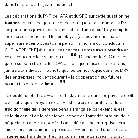
dans l’intérêt du dirigeant individuel.
Les déclarations du PNF, de l’AFA et du SFO sur cette question ne
fournissent aucune garantie et ne sont guère rassurantes : « Pour
les personnes physiques faisant l’objet d’une enquête, y compris
les cadres supérieurs et les employés (ou les anciens cadres
supérieurs et employés) de la personne morale qui conclut une
CJIP, le PRF [PNF] évalue au cas par cas les mesures à prendre en
38
ce qui concerne leur situation »
. De même, le SFO met en
garde sur son site que les DPA « s’appliquent aux organisations,
jamais aux individus », et note que les termes requis dans les DPA
des entreprises incluent souvent « la coopération aux futures
39
poursuites des individus »
.
Le deuxième obstacle – qui existe davantage dans les pays de droit
civil plutôt qu’au Royaume-Uni – est d’ordre culturel. La culture
traditionnelle de la défense pénale française, par exemple, est
celle du déni et de la résistance, et non de l’autodéclaration, de la
négociation et de la coopération. L’idée qu’une entreprise sera
mieux servie en « aidant le procureur » – en menant une enquête
interne aux frais de l’entreprise puis en remettant ses fruits aux