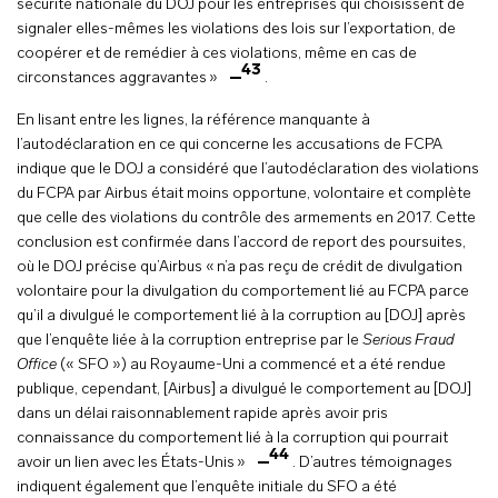
sécurité nationale du DOJ pour les entreprises qui choisissent de
signaler elles-mêmes les violations des lois sur l’exportation, de
coopérer et de remédier à ces violations, même en cas de
43
circonstances aggravantes »
.
En lisant entre les lignes, la référence manquante à
l’autodéclaration en ce qui concerne les accusations de FCPA
indique que le DOJ a considéré que l’autodéclaration des violations
du FCPA par Airbus était moins opportune, volontaire et complète
que celle des violations du contrôle des armements en 2017. Cette
conclusion est confirmée dans l’accord de report des poursuites,
où le DOJ précise qu’Airbus « n’a pas reçu de crédit de divulgation
volontaire pour la divulgation du comportement lié au FCPA parce
qu’il a divulgué le comportement lié à la corruption au [DOJ] après
que l’enquête liée à la corruption entreprise par le
Serious Fraud
Office
(« SFO ») au Royaume-Uni a commencé et a été rendue
publique, cependant, [Airbus] a divulgué le comportement au [DOJ]
dans un délai raisonnablement rapide après avoir pris
connaissance du comportement lié à la corruption qui pourrait
44
avoir un lien avec les États-Unis »
. D’autres témoignages
indiquent également que l’enquête initiale du SFO a été