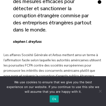
des mesures efficaces pour
détecter et sanctionner la
corruption étrangère commise par
des entreprises étrangères partout
dans le monde.
stephen l. dreyfuss
Les affaires Société Générale et Airbus mettent ainsi un terme à
l’affirmation facile selon laquelle les autorités américaines utilisent
les poursuites FCPA contre des sociétés européennes pour
promouvoir les intérêts des concurrents américains plutôt que
pour punir et prévenir la corruption d’agents publics étrangers.
Dans l’affaire Airbus, le sacrifice de 1,8 milliard de dollars en
We use cookies to ensure that we give you the best
espèces par le DOJ démontre son respect pour son homologue
experience on our website. If you continue to use this site we
will assume that you are happy with it.
français. Comme l’a observé Le Figaro en rapportant la résolution
Airbus : « Les Américains ont pu s’assurer du sérieux et de la
+
Ok
profondeur du travail de leurs homologues européens. La sévérité