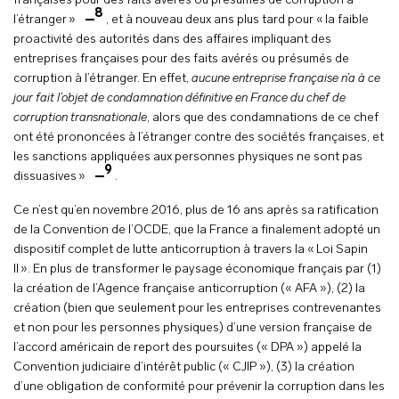
françaises pour des faits avérés ou présumés de corruption à
8
l’étranger »
, et à nouveau deux ans plus tard pour « la faible
proactivité des autorités dans des affaires impliquant des
entreprises françaises pour des faits avérés ou présumés de
corruption à l’étranger. En effet,
aucune entreprise française n’a à ce
jour fait l’objet de condamnation définitive en France du chef de
corruption transnationale
, alors que des condamnations de ce chef
ont été prononcées à l’étranger contre des sociétés françaises, et
les sanctions appliquées aux personnes physiques ne sont pas
9
dissuasives »
.
Ce n’est qu’en novembre 2016, plus de 16 ans après sa ratification
de la Convention de l’OCDE, que la France a finalement adopté un
dispositif complet de lutte anticorruption à travers la « Loi Sapin
II ». En plus de transformer le paysage économique français par (1)
la création de l’Agence française anticorruption (« AFA »), (2) la
création (bien que seulement pour les entreprises contrevenantes
et non pour les personnes physiques) d’une version française de
l’accord américain de report des poursuites (« DPA ») appelé la
Convention judiciaire d’intérêt public (« CJIP »), (3) la création
d’une obligation de conformité pour prévenir la corruption dans les