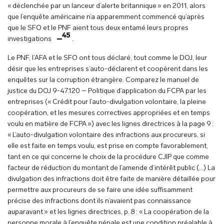
« déclenchée par un lanceur d’alerte britannique » en 2011, alors
que l’enquête américaine n’a apparemment commencé qu’après
que le SFO et le PNF aient tous deux entamé leurs propres
45
investigations
.
Le PNF, l’AFA et le SFO ont tous déclaré, tout comme le DOJ, leur
désir que les entreprises s’auto-déclarent et coopèrent dans les
enquêtes sur la corruption étrangère. Comparez le manuel de
justice du DOJ 9-47.120 – Politique d’application du FCPA par les
entreprises (« Crédit pour l’auto-divulgation volontaire, la pleine
coopération, et les mesures correctives appropriées et en temps
voulu en matière de FCPA ») avec les lignes directrices à la page 9 :
« L’auto-divulgation volontaire des infractions aux procureurs, si
elle est faite en temps voulu, est prise en compte favorablement,
tant en ce qui concerne le choix de la procédure CJIP que comme
facteur de réduction du montant de l’amende d’intérêt public (…) La
divulgation des infractions doit être faite de manière détaillée pour
permettre aux procureurs de se faire une idée suffisamment
précise des infractions dont ils n’avaient pas connaissance
auparavant » et les lignes directrices, p. 8 : « La coopération de la
personne morale à l’enquête pénale est une condition préalable à