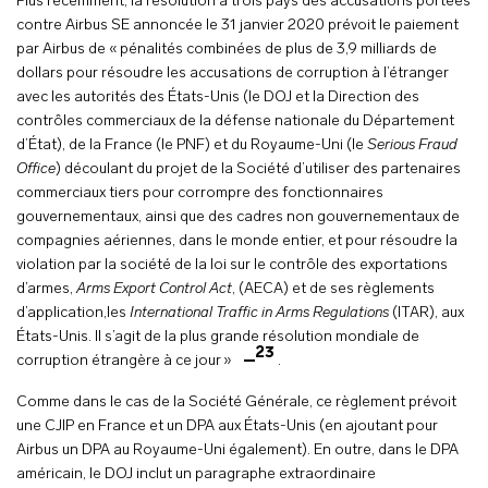
Plus récemment, la résolution à trois pays des accusations portées
contre Airbus SE annoncée le 31 janvier 2020 prévoit le paiement
par Airbus de « pénalités combinées de plus de 3,9 milliards de
dollars pour résoudre les accusations de corruption à l’étranger
avec les autorités des États-Unis (le DOJ et la Direction des
contrôles commerciaux de la défense nationale du Département
d’État), de la France (le PNF) et du Royaume-Uni (le
Serious Fraud
Office
) découlant du projet de la Société d’utiliser des partenaires
commerciaux tiers pour corrompre des fonctionnaires
gouvernementaux, ainsi que des cadres non gouvernementaux de
compagnies aériennes, dans le monde entier, et pour résoudre la
violation par la société de la loi sur le contrôle des exportations
d’armes,
Arms Export Control Act
, (AECA) et de ses règlements
d’application,les
International Traffic in Arms Regulations
(ITAR), aux
États-Unis. Il s’agit de la plus grande résolution mondiale de
23
corruption étrangère à ce jour »
.
Comme dans le cas de la Société Générale, ce règlement prévoit
une CJIP en France et un DPA aux États-Unis (en ajoutant pour
Airbus un DPA au Royaume-Uni également). En outre, dans le DPA
américain, le DOJ inclut un paragraphe extraordinaire