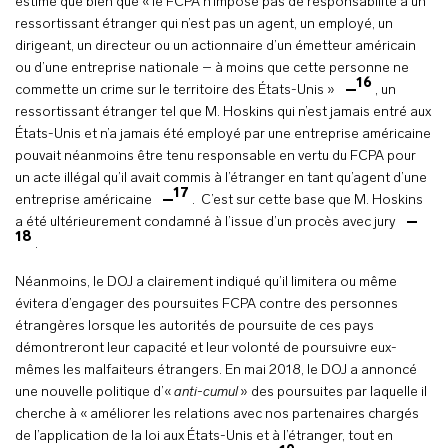
estimé que bien que « le FCPA n’impose pas de responsabilité à un
ressortissant étranger qui n’est pas un agent, un employé, un
dirigeant, un directeur ou un actionnaire d’un émetteur américain
ou d’une entreprise nationale – à moins que cette personne ne
16
commette un crime sur le territoire des États-Unis »
, un
ressortissant étranger tel que M. Hoskins qui n’est jamais entré aux
États-Unis et n’a jamais été employé par une entreprise américaine
pouvait néanmoins être tenu responsable en vertu du FCPA pour
un acte illégal qu’il avait commis à l’étranger en tant qu’agent d’une
17
entreprise américaine
. C’est sur cette base que M. Hoskins
a été ultérieurement condamné à l’issue d’un procès avec jury
18
.
Néanmoins, le DOJ a clairement indiqué qu’il limitera ou même
évitera d’engager des poursuites FCPA contre des personnes
étrangères lorsque les autorités de poursuite de ces pays
démontreront leur capacité et leur volonté de poursuivre eux-
mêmes les malfaiteurs étrangers. En mai 2018, le DOJ a annoncé
une nouvelle politique d’«
anti-cumul
» des poursuites par laquelle il
cherche à « améliorer les relations avec nos partenaires chargés
de l’application de la loi aux États-Unis et à l’étranger, tout en