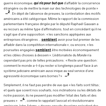
guerre économique,
qui n’a pour but que
d’affaiblir la concurrence
étrangère ou de mettre la main sur des technologies de pointe »
2
. En dépit de l’absence de preuves, la contestation des motifs
américains a été catégorique. Même le rapport de la commission
parlementaire française dirigée par le député Raphaël Gauvain a
eu recours au même type d’affirmations, tout en concédant qu’il ne
s’agit que d’une supposition : « les sanctions appliquées aux
entreprises étrangères …
semblent
avoir pour but premier de les
affaiblir dans la compétition internationale », ou encore, « les
poursuites engagées
semblent
être motivées économiquement
et les cibles choisies à dessein ». L’éditorialiste du
Monde
n’a
cependant pas pris de telles précautions : « Reste une question :
comment le monde a-t-il pu rester si longtemps passif face à un
système judiciaire américain aussi inique au seul service d’une
3
agressivité économique sans bornes ? »
Simplement, il ne faut pas perdre de vue que « les faits sont têtus ;
et quels que soient nos souhaits, nos inclinations ou les diktats de
notre passion, ils ne peuvent pas modifier l’état des faits et des
4
preuves »
, comme le rappelait l’avocat et révolutionnaire