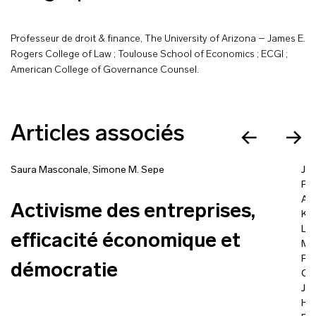
Professeur de droit & finance, The University of Arizona – James E.
Rogers College of Law ; Toulouse School of Economics ; ECGI ;
American College of Governance Counsel.
Articles associés
Saura Masconale
,
Simone M. Sepe
Joa
Pis
Ann
Activisme des entreprises,
Kie
Leo
efficacité économique et
Mar
Fla
démocratie
Co
Jud
Ha