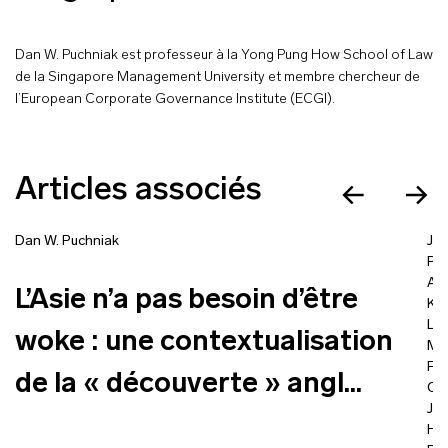
Dan W. Puchniak est professeur à la Yong Pung How School of Law
de la Singapore Management University et membre chercheur de
l’European Corporate Governance Institute (ECGI).
Articles associés
Dan W. Puchniak
Joa
Pis
Ann
L’Asie n’a pas besoin d’être
Kie
Leo
woke : une contextualisation
Mar
Fla
de la « découverte » angl...
Co
Jud
Ha