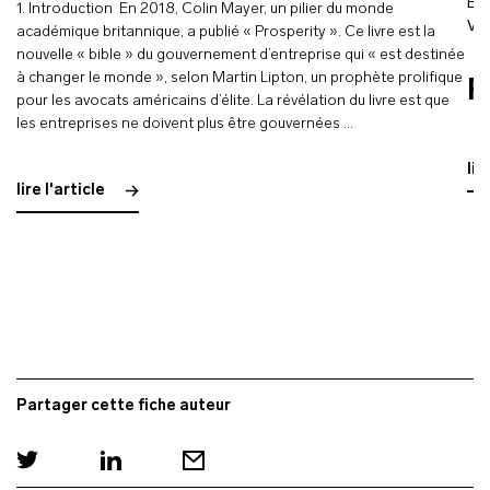
Bl
1. Introduction En 2018, Colin Mayer, un pilier du monde
Ve
académique britannique, a publié « Prosperity ». Ce livre est la
nouvelle « bible » du gouvernement d’entreprise qui « est destinée
à changer le monde », selon Martin Lipton, un prophète prolifique
R
pour les avocats américains d’élite. La révélation du livre est que
les entreprises ne doivent plus être gouvernées …
lir
lire l'article
Partager cette fiche auteur