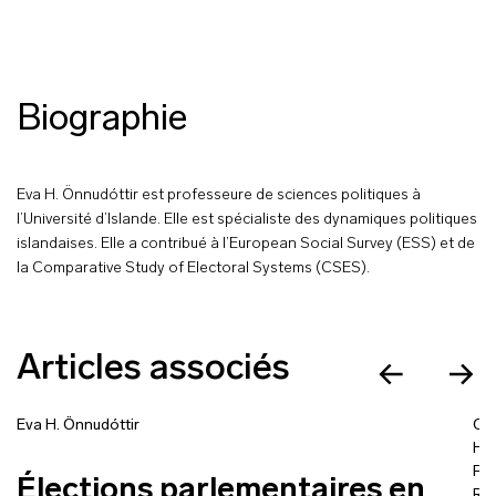
Biographie
Eva H. Önnudóttir est professeure de sciences politiques à
l’Université d’Islande. Elle est spécialiste des dynamiques politiques
islandaises. Elle a contribué à l’European Social Survey (ESS) et de
la Comparative Study of Electoral Systems (CSES).
Articles associés
Eva H. Önnudóttir
Chr
Ha
Fl
Élections parlementaires en
Re