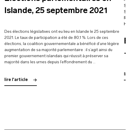
St
Islande, 25 septembre 2021
So
Rö
He
Des élections législatives ont eu lieu en Islande le 25 septembre
2021. Le taux de participation a été de 80,1 %. Lors de ces
É
élections, la coalition gouvernementale a bénéficé d’une légère
augmentation de sa majorité parlementaire : il s’agit ainsi du
–
premier gouvernement islandais qui réussit à préserver sa
majorité dans les urnes depuis l’effondrement du …
lir
lire l'article