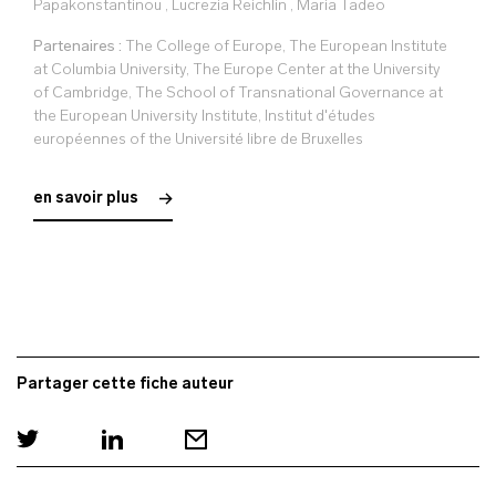
Papakonstantinou
,
Lucrezia Reichlin
,
Maria Tadeo
Partenaires :
The College of Europe, The European Institute
at Columbia University, The Europe Center at the University
of Cambridge, The School of Transnational Governance at
the European University Institute, Institut d'études
européennes of the Université libre de Bruxelles
en savoir plus
Partager cette fiche auteur