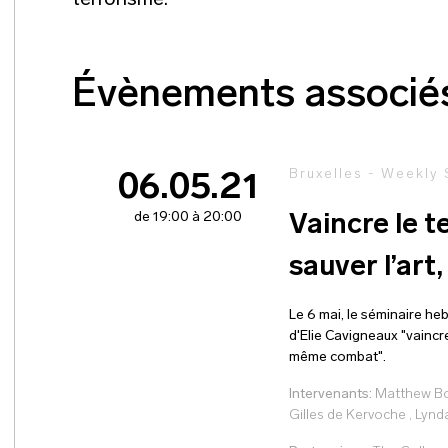
terrorisme.
Évènements associé
Bruxelles - Weekly
06.05.21
de 19:00 à 20:00
Vaincre le t
sauver l’ar
Le 6 mai, le séminaire he
d'Elie Cavigneaux "vaincre
même combat".
Intervenants:
Matthew B
Gilles de Kervoche
,
Lynd