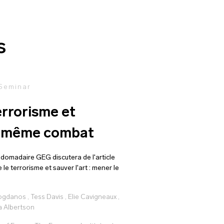
s
 Seminar
errorisme et
t, même combat
bdomadaire GEG discutera de l'article
 le terrorisme et sauver l'art : mener le
ogdanos
,
Tess Davis
,
Elie Cavigneaux
,
a Albertson