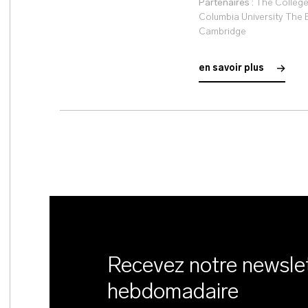
Partenaires :
The College 
Columbia University The E
Cambridge
en savoir plus
Recevez notre newsle
hebdomadaire