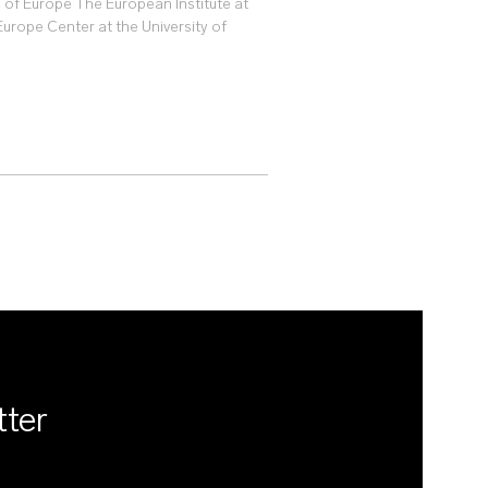
of Europe The European Institute at
urope Center at the University of
tter