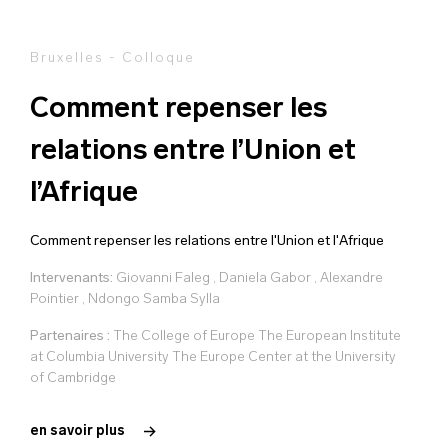
Bruxelles - Colloque
Comment repenser les
relations entre l’Union et
l’Afrique
Comment repenser les relations entre l'Union et l'Afrique
Intervenants:
Giovanni Faleg
,
Daniela Gabor
,
Alexandre
Pointier
,
Ndongo Samba Sylla
Partenaires :
The College of Europe The European Institute
at Columbia University The Europe Center at the University
of Cambridge
en savoir plus