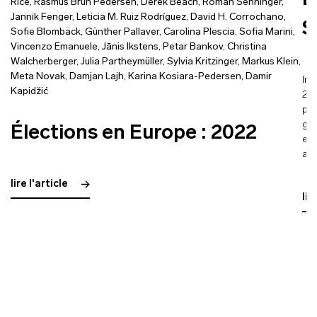
É
Rice
,
Rasmus Brun Pedersen
,
Derek Beach
,
Roman Senninger
,
Jannik Fenger
,
Leticia M. Ruiz Rodríguez
,
David H. Corrochano
,
S
Sofie Blombäck
,
Günther Pallaver
,
Carolina Plescia
,
Sofia Marini
,
Vincenzo Emanuele
,
Jānis Ikstens
,
Petar Bankov
,
Christina
Walcherberger
,
Julia Partheymüller
,
Sylvia Kritzinger
,
Markus Klein
,
Meta Novak
,
Damjan Lajh
,
Karina Kosiara-Pedersen
,
Damir
Int
Kapidžić
202
pan
gue
Élections en Europe : 2022
et 
all
lire l'article
lir