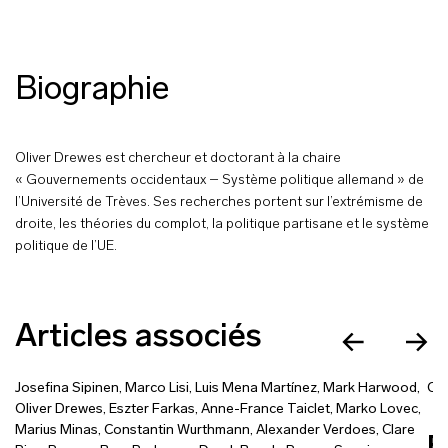
Biographie
Oliver Drewes est chercheur et doctorant à la chaire
« Gouvernements occidentaux – Système politique allemand » de
l’Université de Trèves. Ses recherches portent sur l’extrémisme de
droite, les théories du complot, la politique partisane et le système
politique de l’UE.
Articles associés
Josefina Sipinen
,
Marco Lisi
,
Luis Mena Martínez
,
Mark Harwood
,
Oli
Oliver Drewes
,
Eszter Farkas
,
Anne-France Taiclet
,
Marko Lovec
,
Marius Minas
,
Constantin Wurthmann
,
Alexander Verdoes
,
Clare