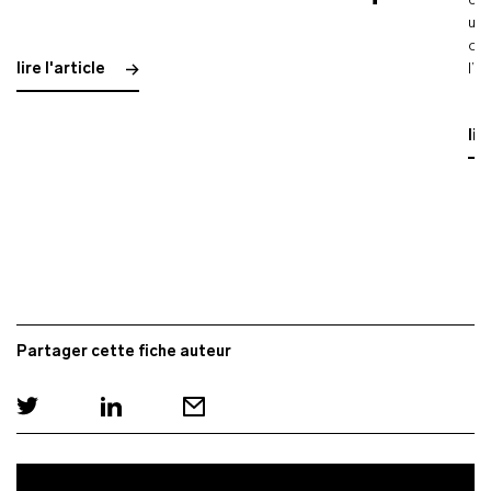
cli
une
où 
lire l'article
l’é
lir
Partager cette fiche auteur