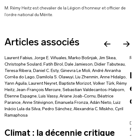
M. Rémy Heitz est chevalier de la Légion d’honneur et officier de
l’ordre national du Mérite.
Articles associés
Laurent Fabius
,
Jorge E. Viñuales
,
Marko Bošnjak
,
Jim Skea
,
Ré
Christophe Soulard
,
Fatih Birol
,
Dale Jamieson
,
Didier Tabuteau
,
Teresa Ribera
,
Daniel C. Esty
,
Ginevra Le Moli
,
André Anranha
L
Corrêa do Lago
,
Damilola S. Olawuyi
,
Liu Zhenmin
,
Anne Hidalgo
,
Yann Aguila
,
Laurent Neyret
,
Baptiste Morizot
,
Volker Türk
,
Rémy
e
Heitz
,
Jean-François Mercure
,
Sebastian Valdecantos-Halporn
,
Étienne Espagne
,
Luis Vassy
,
Ariane Joab-Cornu
,
Béatrice
d
Parance
,
Anne Stévignon
,
Emanuela Fronza
,
Adán Nieto
,
Luiz
Inácio Lula da Silva
,
Pedro Sánchez
,
Alexandria C. Miskho
,
Cyril
Ramaphosa
Dix
fon
Climat : la décennie critique