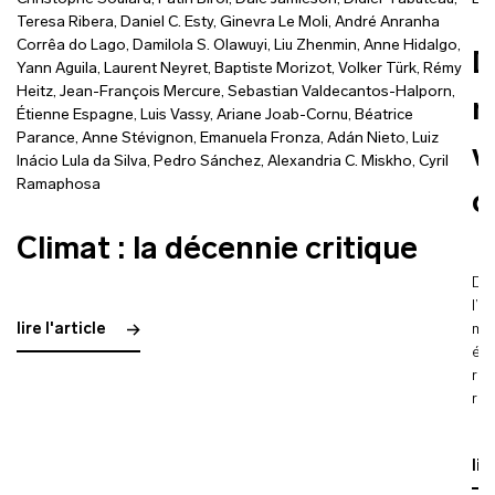
Teresa Ribera
,
Daniel C. Esty
,
Ginevra Le Moli
,
André Anranha
Corrêa do Lago
,
Damilola S. Olawuyi
,
Liu Zhenmin
,
Anne Hidalgo
,
D
Yann Aguila
,
Laurent Neyret
,
Baptiste Morizot
,
Volker Türk
,
Rémy
Heitz
,
Jean-François Mercure
,
Sebastian Valdecantos-Halporn
,
m
Étienne Espagne
,
Luis Vassy
,
Ariane Joab-Cornu
,
Béatrice
Parance
,
Anne Stévignon
,
Emanuela Fronza
,
Adán Nieto
,
Luiz
v
Inácio Lula da Silva
,
Pedro Sánchez
,
Alexandria C. Miskho
,
Cyril
Ramaphosa
c
Climat : la décennie critique
Dix
l’a
lire l'article
mis
éco
rôl
réd
lir