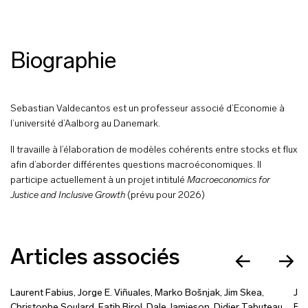
Biographie
Sebastian Valdecantos est un professeur associé d’Economie à
l’université d’Aalborg au Danemark.
Il travaille à l’élaboration de modèles cohérents entre stocks et flux
afin d’aborder différentes questions macroéconomiques. Il
participe actuellement à un projet intitulé
Macroeconomics for
Justice and Inclusive Growth
(prévu pour 2026)
Articles associés
Laurent Fabius
,
Jorge E. Viñuales
,
Marko Bošnjak
,
Jim Skea
,
Je
Christophe Soulard
,
Fatih Birol
,
Dale Jamieson
,
Didier Tabuteau
,
Es