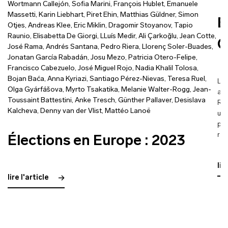
Wortmann Callejón
,
Sofia Marini
,
François Hublet
,
Emanuele
Massetti
,
Karin Liebhart
,
Piret Ehin
,
Matthias Güldner
,
Simon
É
Otjes
,
Andreas Klee
,
Eric Miklin
,
Dragomir Stoyanov
,
Tapio
Raunio
,
Elisabetta De Giorgi
,
LLuís Medir
,
Ali Çarkoğlu
,
Jean Cotte
,
C
José Rama
,
Andrés Santana
,
Pedro Riera
,
Llorenç Soler-Buades
,
Jonatan García Rabadán
,
Josu Mezo
,
Patricia Otero-Felipe
,
Francisco Cabezuelo
,
José Miguel Rojo
,
Nadia Khalil Tolosa
,
Bojan Baća
,
Anna Kyriazi
,
Santiago Pérez-Nievas
,
Teresa Ruel
,
Les
Olga Gyárfášova
,
Myrto Tsakatika
,
Melanie Walter-Rogg
,
Jean-
aux
Toussaint Battestini
,
Anke Tresch
,
Günther Pallaver
,
Desislava
Rép
Kalcheva
,
Denny van der Vlist
,
Mattéo Lanoë
une
par
res
Élections en Europe : 2023
lir
lire l'article