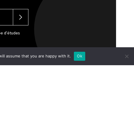
pe d'études
ill assume that you are happy with it.
Ok
réseau
à propos
stratégie
Nous
événements
contacter
revues