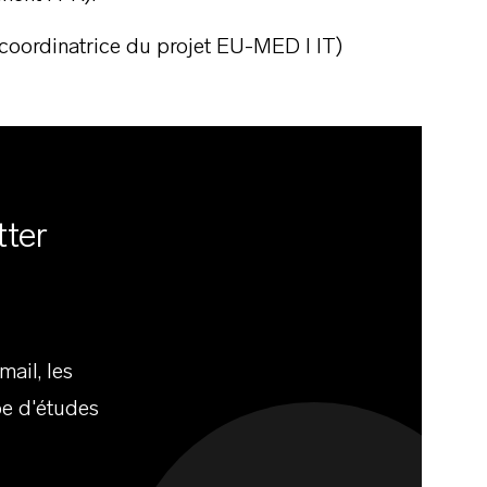
(coordinatrice du projet EU-MED I IT)
tter
ail, les
e d'études