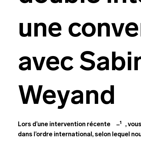
une conve
avec Sabi
Weyand
1
Lors d’une intervention récente
, vou
dans l’ordre international, selon lequel 