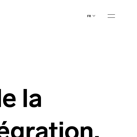
fr
e la
égration,