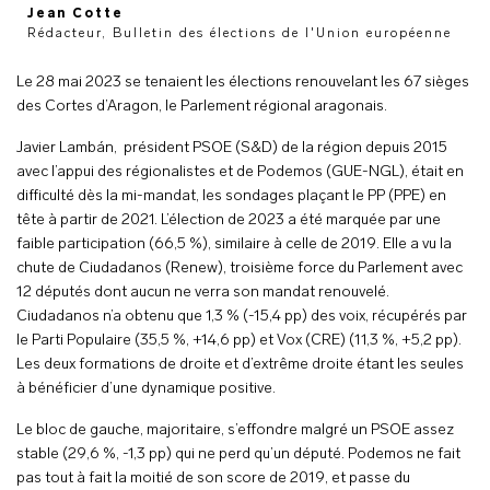
Jean Cotte
Rédacteur, Bulletin des élections de l'Union européenne
Le 28 mai 2023 se tenaient les élections renouvelant les 67 sièges
des Cortes d’Aragon, le Parlement régional aragonais.
Javier Lambán, président PSOE (S&D) de la région depuis 2015
avec l’appui des régionalistes et de Podemos (GUE-NGL), était en
difficulté dès la mi-mandat, les sondages plaçant le PP (PPE) en
tête à partir de 2021. L’élection de 2023 a été marquée par une
faible participation (66,5 %), similaire à celle de 2019. Elle a vu la
chute de Ciudadanos (Renew), troisième force du Parlement avec
12 députés dont aucun ne verra son mandat renouvelé.
Ciudadanos n’a obtenu que 1,3 % (-15,4 pp) des voix, récupérés par
le Parti Populaire (35,5 %, +14,6 pp) et Vox (CRE) (11,3 %, +5,2 pp).
Les deux formations de droite et d’extrême droite étant les seules
à bénéficier d’une dynamique positive.
Le bloc de gauche, majoritaire, s’effondre malgré un PSOE assez
stable (29,6 %, -1,3 pp) qui ne perd qu’un député. Podemos ne fait
pas tout à fait la moitié de son score de 2019, et passe du