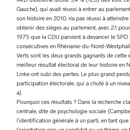
l’AfD d’extrême droite 5,4 % (-2,0) des voix. L
Gauche), qui avait réussi à entrer au parleme
son histoire en 2010, n’a pas réussi à atteindr
obtenir des sièges au parlement, avec 2,1 pour 
1975 que la CDU parvient à devancer le SPD l
consécutives en Rhénanie-du-Nord-Westphalie
Verts sont les deux grands gagnants de cette 
meilleur résultat électoral de leur histoire en
Linke ont subi des pertes. Le plus grand perda
participation électorale, qui a chuté à un niv
a).
Pourquoi ces résultats ? Dans la recherche cla
centrale, dite de psychologie sociale (Campbell
l’identification générale à un parti, en tant qu