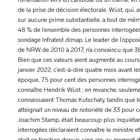
l’orientation vers un candidat ou un thème, en
de la prise de décision électorale. Wüst, qui
sur aucune prime substantielle, a tout de mêm
48 % de l’ensemble des personnes interrogées 
sondage Infratest dimap. Le leader de l’opposit
de NRW de 2010 à 2017, n’a convaincu que 38
Bien que ces valeurs aient augmenté au cours
janvier 2022, c’est-à-dire quatre mois avant les
époque, 75 pour cent des personnes interrogé
connaître Hendrik Wüst ; en revanche, seulem
connaissaient Thomas Kutschaty, tandis que le
atteignait un niveau de notoriété de 33 pour c
Joachim Stamp, était beaucoup plus inquiéta
interrogées déclaraient connaître le ministre e