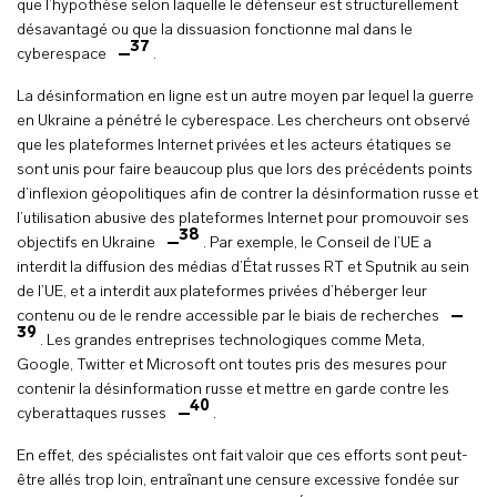
que l’hypothèse selon laquelle le défenseur est structurellement
désavantagé ou que la dissuasion fonctionne mal dans le
37
cyberespace
.
La désinformation en ligne est un autre moyen par lequel la guerre
en Ukraine a pénétré le cyberespace. Les chercheurs ont observé
que les plateformes Internet privées et les acteurs étatiques se
sont unis pour faire beaucoup plus que lors des précédents points
d’inflexion géopolitiques afin de contrer la désinformation russe et
l’utilisation abusive des plateformes Internet pour promouvoir ses
38
objectifs en Ukraine
. Par exemple, le Conseil de l’UE a
interdit la diffusion des médias d’État russes RT et Sputnik au sein
de l’UE, et a interdit aux plateformes privées d’héberger leur
contenu ou de le rendre accessible par le biais de recherches
39
. Les grandes entreprises technologiques comme Meta,
Google, Twitter et Microsoft ont toutes pris des mesures pour
contenir la désinformation russe et mettre en garde contre les
40
cyberattaques russes
.
En effet, des spécialistes ont fait valoir que ces efforts sont peut-
être allés trop loin, entraînant une censure excessive fondée sur