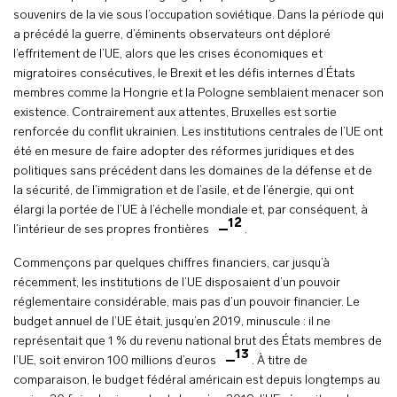
souvenirs de la vie sous l’occupation soviétique. Dans la période qui
a précédé la guerre, d’éminents observateurs ont déploré
l’effritement de l’UE, alors que les crises économiques et
migratoires consécutives, le Brexit et les défis internes d’États
membres comme la Hongrie et la Pologne semblaient menacer son
existence. Contrairement aux attentes, Bruxelles est sortie
renforcée du conflit ukrainien. Les institutions centrales de l’UE ont
été en mesure de faire adopter des réformes juridiques et des
politiques sans précédent dans les domaines de la défense et de
la sécurité, de l’immigration et de l’asile, et de l’énergie, qui ont
élargi la portée de l’UE à l’échelle mondiale et, par conséquent, à
12
l’intérieur de ses propres frontières
.
Commençons par quelques chiffres financiers, car jusqu’à
récemment, les institutions de l’UE disposaient d’un pouvoir
réglementaire considérable, mais pas d’un pouvoir financier. Le
budget annuel de l’UE était, jusqu’en 2019, minuscule : il ne
représentait que 1 % du revenu national brut des États membres de
13
l’UE, soit environ 100 millions d’euros
. À titre de
comparaison, le budget fédéral américain est depuis longtemps au