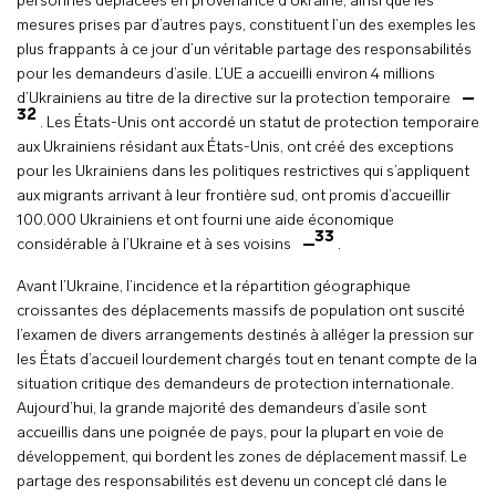
personnes déplacées en provenance d’Ukraine, ainsi que les
mesures prises par d’autres pays, constituent l’un des exemples les
plus frappants à ce jour d’un véritable partage des responsabilités
pour les demandeurs d’asile. L’UE a accueilli environ 4 millions
d’Ukrainiens au titre de la directive sur la protection temporaire
32
. Les États-Unis ont accordé un statut de protection temporaire
aux Ukrainiens résidant aux États-Unis, ont créé des exceptions
pour les Ukrainiens dans les politiques restrictives qui s’appliquent
aux migrants arrivant à leur frontière sud, ont promis d’accueillir
100.000 Ukrainiens et ont fourni une aide économique
33
considérable à l’Ukraine et à ses voisins
.
Avant l’Ukraine, l’incidence et la répartition géographique
croissantes des déplacements massifs de population ont suscité
l’examen de divers arrangements destinés à alléger la pression sur
les États d’accueil lourdement chargés tout en tenant compte de la
situation critique des demandeurs de protection internationale.
Aujourd’hui, la grande majorité des demandeurs d’asile sont
accueillis dans une poignée de pays, pour la plupart en voie de
développement, qui bordent les zones de déplacement massif. Le
partage des responsabilités est devenu un concept clé dans le