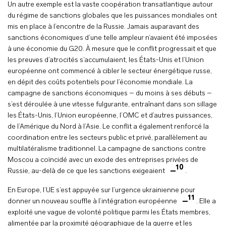
Un autre exemple est la vaste coopération transatlantique autour
du régime de sanctions globales que les puissances mondiales ont
mis en place à l’encontre de la Russie. Jamais auparavant des
sanctions économiques d’une telle ampleur n’avaient été imposées
à une économie du G20. À mesure que le conflit progressait et que
les preuves d’atrocités s’accumulaient, les États-Unis et l’Union
européenne ont commencé à cibler le secteur énergétique russe,
en dépit des coûts potentiels pour l’économie mondiale. La
campagne de sanctions économiques – du moins à ses débuts –
s’est déroulée à une vitesse fulgurante, entraînant dans son sillage
les États-Unis, l’Union européenne, l’OMC et d’autres puissances,
de l’Amérique du Nord à l’Asie. Le conflit a également renforcé la
coordination entre les secteurs public et privé, parallèlement au
multilatéralisme traditionnel. La campagne de sanctions contre
Moscou a coïncidé avec un exode des entreprises privées de
10
Russie, au-delà de ce que les sanctions exigeaient
.
En Europe, l’UE s’est appuyée sur l’urgence ukrainienne pour
11
donner un nouveau souffle à l’intégration européenne
. Elle a
exploité une vague de volonté politique parmi les États membres,
alimentée par la proximité géographique de la guerre et les