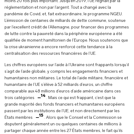
moins 20 fois plus important. Jusqu’en 2019, l’UE régnait par la
réglementation et non par l’argent. Tout a changé avec la
pandémie de Covid, et, fait extraordinaire, le programme NGEU.
L’émission de centaines de milliards de dette commune, soutenue
par l’excellent crédit de l’Allemagne, pour financer des programmes
de lutte contre la pauvreté dans la périphérie européenne a été
qualifiée de moment hamiltonien de l’Europe. Nous soutenons que
la crise ukrainienne a encore renforcé cette tendance à la
centralisation des ressources financières de l’UE.
Les chiffres européens sur l’aide à l’Ukraine sont frappants lorsqu’il
s’agit de l’aide globale, y compris les engagements financiers et
humanitaires non militaires. Le total de l’aide militaire, financière et
humanitaire de l’UE s’élève à 52 milliards d’euros, un chiffre
comparable aux 48 millions d’euros d’aide américaine dans ces
14
trois catégories
. Mais ce qui est frappant, c’est que la
grande majorité des fonds financiers et humanitaires européens
passent par les institutions de l’UE, et non directement par les
15
États membres
. Alors que le Conseil et la Commission se
disputent généralement un ou quelques centaines de millions à
partager chaque année entre les 27 États membres, le fait qu’ils