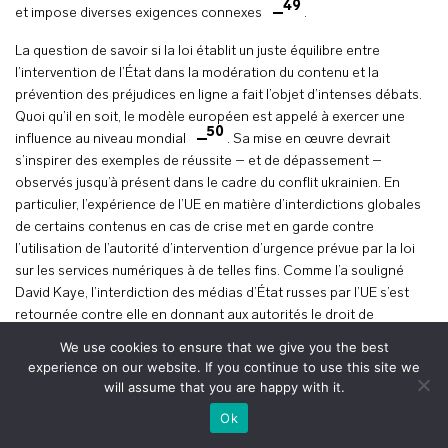
49
et impose diverses exigences connexes
.
La question de savoir si la loi établit un juste équilibre entre
l’intervention de l’État dans la modération du contenu et la
prévention des préjudices en ligne a fait l’objet d’intenses débats.
Quoi qu’il en soit, le modèle européen est appelé à exercer une
50
influence au niveau mondial
. Sa mise en œuvre devrait
s’inspirer des exemples de réussite – et de dépassement –
observés jusqu’à présent dans le cadre du conflit ukrainien. En
particulier, l’expérience de l’UE en matière d’interdictions globales
de certains contenus en cas de crise met en garde contre
l’utilisation de l’autorité d’intervention d’urgence prévue par la loi
sur les services numériques à de telles fins. Comme l’a souligné
David Kaye, l’interdiction des médias d’État russes par l’UE s’est
retournée contre elle en donnant aux autorités le droit de
restreindre ce qu’elles considèrent comme de la désinformation
We use cookies to ensure that we give you the best
51
sous le couvert de mesures d’urgence
.
experience on our website. If you continue to use this site we
will assume that you are happy with it.
Enfin, les universitaires ont appelé les régulateurs et les décideurs
+
voir le plan
Ok
politiques à faire évoluer leur réflexion des opérations
cybernétiques tape-à-l’œil et à fort impact vers « des opérations