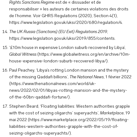
Rights Sanctions Regime
est de « dissuader et de
responsabiliser » les auteurs de certaines violations des droits
de l’homme. Voir
GHRS Regulations (2020), Section 4(1),
https://www.legislation.gov.uk/uksi/2020/680/regulation/4
.
The UK Russia (Sanctions) (EU Exit) Regulations 2019
,
https://www.legislation.gov.uk/uksi/2019/855/contents
.
‘£10m house in expensive London suburb recovered by Libya’,
Global Witness
(
https://www.globalwitness.org/en/archive/10m-
house-expensive-london-suburb-recovered-libya/
).
Paul Peachey, ‘Libya’s rotting London mansion and the mystery
of the missing Qaddafi billions’,
The National News
, 1 février 2022
(
https://www.thenationalnews.com/world/uk-
news/2022/02/01/libyas-rotting-mansion-and-the-mystery-
of-the-60bn-qaddafi-fortune/
).
Stephen Beard, ‘Floating liabilities: Western authorities grapple
with the cost of seizing oligarchs’ superyachts’,
Marketplace
, 19
mai 2022 (
https://www.marketplace.org/2022/05/19/floating-
liabilities-western-authorities-grapple-with-the-cost-of-
seizing-oligarchs-superyachts/
).