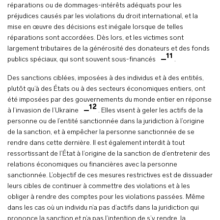
réparations ou de dommages-intérêts adéquats pour les
préjudices causés par les violations du droit international, et la
mise en œuvre des décisions est inégale lorsque de telles
réparations sont accordées. Dès lors, et les victimes sont
largement tributaires de la générosité des donateurs et des fonds
11
publics spéciaux, qui sont souvent sous-financés
.
Des sanctions ciblées, imposées à des individus et à des entités,
plutôt qu’à des États ou à des secteurs économiques entiers, ont
été imposées par des gouvernements du monde entier en réponse
12
à l’invasion de l’Ukraine
. Elles visent à geler les actifs de la
personne ou de l’entité sanctionnée dans la juridiction à l’origine
de la sanction, et à empêcher la personne sanctionnée de se
rendre dans cette dernière. Il est également interdit à tout
ressortissant de l’État à l’origine de la sanction de d’entretenir des
relations économiques ou financières avec la personne
sanctionnée. L’objectif de ces mesures restrictives est de dissuader
leurs cibles de continuer à commettre des violations et à les
obliger à rendre des comptes pour les violations passées. Même
dans les cas où un individu n’a pas d’actifs dans la juridiction qui
prononce la sanction et n’a pas l’intention de s’y rendre, la