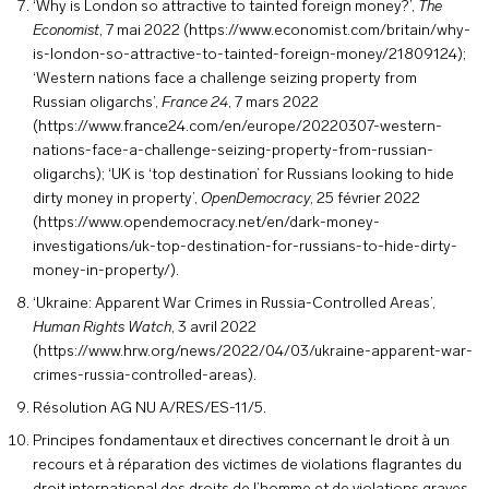
‘Why is London so attractive to tainted foreign money?’,
The
Economist
, 7 mai 2022 (
https://www.economist.com/britain/why-
is-london-so-attractive-to-tainted-foreign-money/21809124
);
‘Western nations face a challenge seizing property from
Russian oligarchs’,
France 24
, 7 mars 2022
(
https://www.france24.com/en/europe/20220307-western-
nations-face-a-challenge-seizing-property-from-russian-
oligarchs
); ‘UK is ‘top destination’ for Russians looking to hide
dirty money in property’,
OpenDemocracy
, 25 février 2022
(
https://www.opendemocracy.net/en/dark-money-
investigations/uk-top-destination-for-russians-to-hide-dirty-
money-in-property/
).
‘Ukraine: Apparent War Crimes in Russia-Controlled Areas’,
Human Rights Watch
, 3 avril 2022
(
https://www.hrw.org/news/2022/04/03/ukraine-apparent-war-
crimes-russia-controlled-areas
).
Résolution AG NU A/RES/ES-11/5.
Principes fondamentaux et directives concernant le droit à un
recours et à réparation des victimes de violations flagrantes du