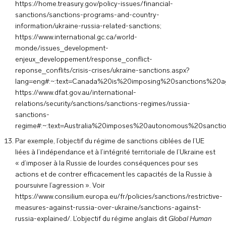
https://home.treasury.gov/policy-issues/financial-
sanctions/sanctions-programs-and-country-
information/ukraine-russia-related-sanctions
;
https://www.international.gc.ca/world-
monde/issues_development-
enjeux_developpement/response_conflict-
reponse_conflits/crisis-crises/ukraine-sanctions.aspx?
lang=eng#:~:text=Canada%20is%20imposing%20sanctions%20a
https://www.dfat.gov.au/international-
relations/security/sanctions/sanctions-regimes/russia-
sanctions-
regime#:~:text=Australia%20imposes%20autonomous%20sanc
Par exemple, l’objectif du régime de sanctions ciblées de l’UE
liées à l’indépendance et à l’intégrité territoriale de l’Ukraine est
« d’imposer à la Russie de lourdes conséquences pour ses
actions et de contrer efficacement les capacités de la Russie à
poursuivre l’agression ». Voir
https://www.consilium.europa.eu/fr/policies/sanctions/restrictive-
measures-against-russia-over-ukraine/sanctions-against-
russia-explained/
. L’objectif du régime anglais dit
Global Human