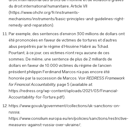
droit international des droits de l’homme et de violations graves
du droit international humanitaire, Article VII
(https://www.ohchr.org/fr/instruments-
mechanisms/instruments/basic-principles-and-guidelines-right-
remedy-and-reparation).
Par exemple, des sentences d’environ 300 millions de dollars ont
été prononcées en faveur de victimes de tortures et d’autres
abus perpétrés par le régime d’Hissène Habré au Tchad.
Pourtant, à ce jour, ces victimes n’ont reçu aucune de ces
sommes. De même, une sentence de plus de 2 milliards de
dollars en faveur de 10.000 victimes du régime de l’ancien
président philippin Ferdinand Marcos n’a pas encore été
honorée par la succession de Marcos. Voir
REDRESS Framework
for Financial Accountability
, page 5 (available at:
https://redress.org/wp-content/uploads/2021/03/Financial-
Accountability-for-Torture.pdf
).
https://www.gov.uk/government/collections/uk-sanctions-on-
russia
;
https://www.consilium.europa.eu/en/policies/sanctions/restrictive-
measures-against-russia-over-ukraine/
;