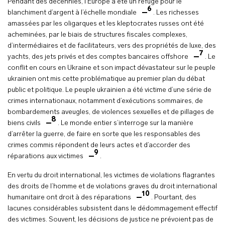
Pendant des décennies, l’Europe a été un refuge pour le
6
blanchiment d’argent à l’échelle mondiale
. Les richesses
amassées par les oligarques et les kleptocrates russes ont été
acheminées, par le biais de structures fiscales complexes,
d’intermédiaires et de facilitateurs, vers des propriétés de luxe, des
7
yachts, des jets privés et des comptes bancaires offshore
. Le
conflit en cours en Ukraine et son impact dévastateur sur le peuple
ukrainien ont mis cette problématique au premier plan du débat
public et politique. Le peuple ukrainien a été victime d’une série de
crimes internationaux, notamment d’exécutions sommaires, de
bombardements aveugles, de violences sexuelles et de pillages de
8
biens civils
. Le monde entier s’interroge sur la manière
d’arrêter la guerre, de faire en sorte que les responsables des
crimes commis répondent de leurs actes et d’accorder des
9
réparations aux victimes
.
En vertu du droit international, les victimes de violations flagrantes
des droits de l’homme et de violations graves du droit international
10
humanitaire ont droit à des réparations
. Pourtant, des
lacunes considérables subsistent dans le dédommagement effectif
des victimes. Souvent, les décisions de justice ne prévoient pas de