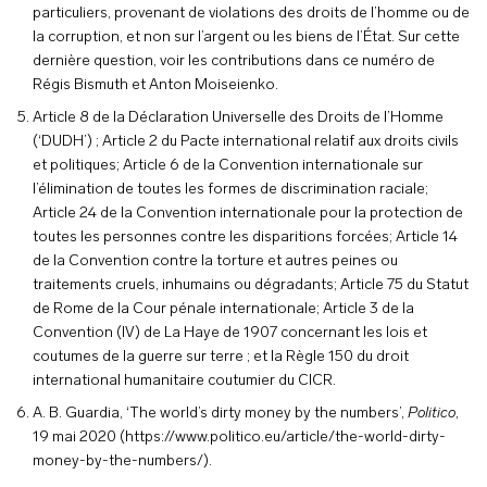
particuliers, provenant de violations des droits de l’homme ou de
la corruption, et non sur l’argent ou les biens de l’État. Sur cette
dernière question, voir les contributions dans ce numéro de
Régis Bismuth et Anton Moiseienko.
Article 8 de la Déclaration Universelle des Droits de l’Homme
(‘DUDH’) ; Article 2 du Pacte international relatif aux droits civils
et politiques; Article 6 de la Convention internationale sur
l’élimination de toutes les formes de discrimination raciale;
Article 24 de la Convention internationale pour la protection de
toutes les personnes contre les disparitions forcées; Article 14
de la Convention contre la torture et autres peines ou
traitements cruels, inhumains ou dégradants; Article 75 du Statut
de Rome de la Cour pénale internationale; Article 3 de la
Convention (IV) de La Haye de 1907 concernant les lois et
coutumes de la guerre sur terre ; et la Règle 150 du droit
international humanitaire coutumier du CICR.
A. B. Guardia, ‘The world’s dirty money by the numbers’,
Politico
,
19 mai 2020 (
https://www.politico.eu/article/the-world-dirty-
money-by-the-numbers/
).