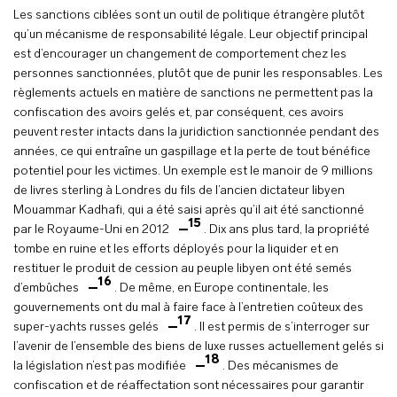
Les sanctions ciblées sont un outil de politique étrangère plutôt
qu’un mécanisme de responsabilité légale. Leur objectif principal
est d’encourager un changement de comportement chez les
personnes sanctionnées, plutôt que de punir les responsables. Les
règlements actuels en matière de sanctions ne permettent pas la
confiscation des avoirs gelés et, par conséquent, ces avoirs
peuvent rester intacts dans la juridiction sanctionnée pendant des
années, ce qui entraîne un gaspillage et la perte de tout bénéfice
potentiel pour les victimes. Un exemple est le manoir de 9 millions
de livres sterling à Londres du fils de l’ancien dictateur libyen
Mouammar Kadhafi, qui a été saisi après qu’il ait été sanctionné
15
par le Royaume-Uni en 2012
. Dix ans plus tard, la propriété
tombe en ruine et les efforts déployés pour la liquider et en
restituer le produit de cession au peuple libyen ont été semés
16
d’embûches
. De même, en Europe continentale, les
gouvernements ont du mal à faire face à l’entretien coûteux des
17
super-yachts russes gelés
. Il est permis de s’interroger sur
l’avenir de l’ensemble des biens de luxe russes actuellement gelés si
18
la législation n’est pas modifiée
. Des mécanismes de
confiscation et de réaffectation sont nécessaires pour garantir