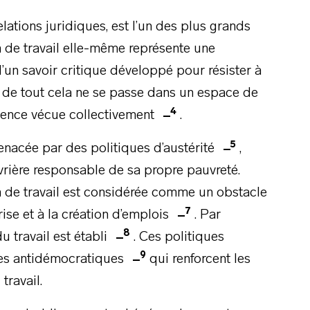
elations juridiques, est l’un des plus grands
 de travail elle-même représente une
t d’un savoir critique développé pour résister à
n de tout cela ne se passe dans un espace de
4
lence vécue collectivement
.
5
enacée par des politiques d’austérité
,
uvrière responsable de sa propre pauvreté.
ion de travail est considérée comme un obstacle
7
rise et à la création d’emplois
. Par
8
u travail est établi
. Ces politiques
9
res antidémocratiques
qui renforcent les
travail.