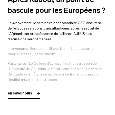
Après Kaboul, un point de
bascule pour les Européens ?
Le 4 novembre, le séminaire hebdomadaire GEG discutera
de l'état des relations transatlantiques après le retrait de
l'Afghanistan et la séquence de l'alliance AUKUS. Les
discussions seront menées...
Intervenants:
Ben Judah
,
Shada Islam
,
Elena Lazarou
,
Andris Strazds
,
Pierre Vimont
Partenaires :
Le Collège d'Europe, l'Institut européen de
l'Université de Columbia, le Centre européen de l'Université
de Cambridge, l'École de gouvernance transnationale de
l'Institut universitaire européen.
en savoir plus