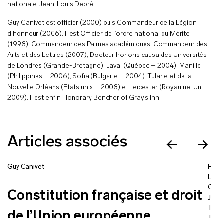
nationale, Jean-Louis Debré
Guy Canivet est officier (2000) puis Commandeur de la Légion
d’honneur (2006). Il est Officier de l’ordre national du Mérite
(1998), Commandeur des Palmes académiques, Commandeur des
Arts et des Lettres (2007), Docteur honoris causa des Universités
de Londres (Grande-Bretagne), Laval (Québec – 2004), Manille
(Philippines – 2006), Sofia (Bulgarie – 2004), Tulane et de la
Nouvelle Orléans (Etats unis – 2008) et Leicester (Royaume-Uni –
2009). Il est enfin Honorary Bencher of Gray’s Inn.
Articles associés
Guy Canivet
Fra
La
Go
Constitution française et droit
Jea
Ta
de l’Union européenne.