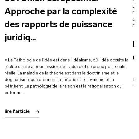
Jac
Da
Approche par la complexité
Dri
Gl
des rapports de puissance
Ro
juridiq...
L
e
« La Pathologie de l’idée est dans l’idéalisme, où l’idée occulte la
réalité qu’elle a pour mission de traduire et se prend pour seule
réelle. La maladie de la théorie est dans le doctrinisme et le
dogmatisme, qui referment la théorie sur elle-même et la
lir
pétrifient. La pathologie de la raison est la rationalisation qui
enforme …
lire l'article