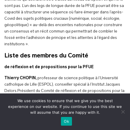
sont pas. L’un des legs de longue durée de la PFUE pourrait être sa
capacité à structurer une séquence où faire émerger dans l’après-
Covid des sujets politiques cruciaux (numérique, social, écologie,
géopolitique) « au-delà des enceintes nationales pour construire
un consensus et un récit commun qui permettrait de combler le
fossé entre l’adhésion de principe et les attentes à l’égard des
institutions ».
Liste des membres du Comité
de réflexion et de propositions pour la PFUE
Thierry CHOPIN,
professeur de science politique à l’Université
catholique de Lille (ESPOL), conseiller spécial à l’Institut Jacques
Delors.Président du Comité de réflexion et de propositions pour la
PFUE
We use cookies to ensure that we give you the best
experience on our website. If you continue to use this site we
Salomé BERLIOUX,
directrice générale de l’association Chemins
will assume that you are happy with it.
d’avenirs.
+
Ok
Julien DAMON,
enseignant à HEC et à Sciences Po, conseiller