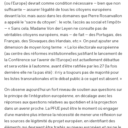
(ou l’Europe) devrait comme condition nécessaire – bien que non
suffisante – assurer l’égalité de tous les citoyens européens
devant la loi, mais aussi dans les domaines que Pierre Rosanvallon
a appelé le “sacre du citoyen” : le vote, l’accès au social et l’impôt»
– « Sans cela, Madame Von der Leyen ne consulte pas de
véritables citoyens européens, mais – de fait – des Portugais, des
Français, des Slovaques,des Irlandais, etc.». On peut ajouter une
dimension de moyen long terme : « La loi électorale européenne
(au centre des réformes institutionnelles justifiant le lancement de
la Conférence sur l’avenir de l’Europe) est actuellement débattue
et sera votée à l’automne, avant d’être ratifiée par les 27 (la fois
dernière elle ne l’a pas été) : il n’y a toujours pas de majorité pour
les listes transnationales et le débat public à ce sujet est absent. »
On observe aujourd’hui un fort niveau de soutien aux questions sur
le principe de l’intégration européenne, en décalage avec les
réponses aux questions relatives au quotidien et à la projection
dans un avenir proche. La PFUE peut être le moment où engager
d’une manière plus intense la nécessité de mener une réflexion sur
les sources de légitimité du projet européen, en identifiant des
éléments qui devraient être traités au niveau européen et qui ne le