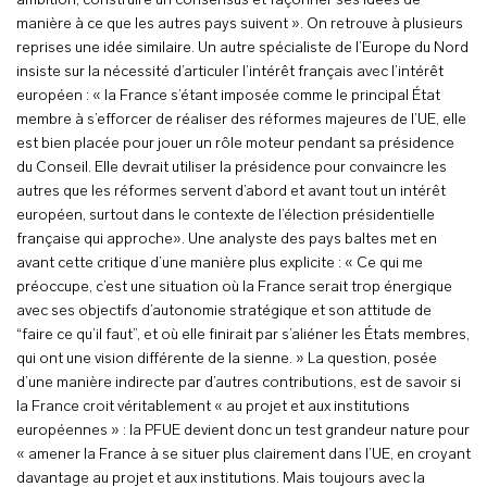
ambition, construire un consensus et façonner ses idées de
manière à ce que les autres pays suivent ». On retrouve à plusieurs
reprises une idée similaire. Un autre spécialiste de l’Europe du Nord
insiste sur la nécessité d’articuler l’intérêt français avec l’intérêt
européen : « la France s’étant imposée comme le principal État
membre à s’efforcer de réaliser des réformes majeures de l’UE, elle
est bien placée pour jouer un rôle moteur pendant sa présidence
du Conseil. Elle devrait utiliser la présidence pour convaincre les
autres que les réformes servent d’abord et avant tout un intérêt
européen, surtout dans le contexte de l’élection présidentielle
française qui approche». Une analyste des pays baltes met en
avant cette critique d’une manière plus explicite : « Ce qui me
préoccupe, c’est une situation où la France serait trop énergique
avec ses objectifs d’autonomie stratégique et son attitude de
“faire ce qu’il faut”, et où elle finirait par s’aliéner les États membres,
qui ont une vision différente de la sienne. » La question, posée
d’une manière indirecte par d’autres contributions, est de savoir si
la France croit véritablement « au projet et aux institutions
européennes » : la PFUE devient donc un test grandeur nature pour
« amener la France à se situer plus clairement dans l’UE, en croyant
davantage au projet et aux institutions. Mais toujours avec la