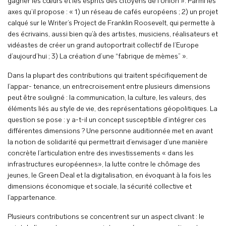
gagner les cœurs et les esprits des citoyens de l’Union ». Parmi les
axes qu’il propose : « 1) un réseau de cafés européens ; 2) un projet
calqué sur le Writer’s Project de Franklin Roosevelt, qui permette à
des écrivains, aussi bien qu’à des artistes, musiciens, réalisateurs et
vidéastes de créer un grand autoportrait collectif de l’Europe
d’aujourd’hui ; 3) La création d’une “fabrique de mèmes” ».
Dans la plupart des contributions qui traitent spécifiquement de
l’appar- tenance, un entrecroisement entre plusieurs dimensions
peut être souligné : la communication, la culture, les valeurs, des
éléments liés au style de vie, des représentations géopolitiques. La
question se pose : y a-t-il un concept susceptible d’intégrer ces
différentes dimensions ? Une personne auditionnée met en avant
la notion de solidarité qui permettrait d’envisager d’une manière
concrète l’articulation entre des investissements « dans les
infrastructures européennes», la lutte contre le chômage des
jeunes, le Green Deal et la digitalisation, en évoquant à la fois les
dimensions économique et sociale, la sécurité collective et
l’appartenance.
Plusieurs contributions se concentrent sur un aspect clivant : le