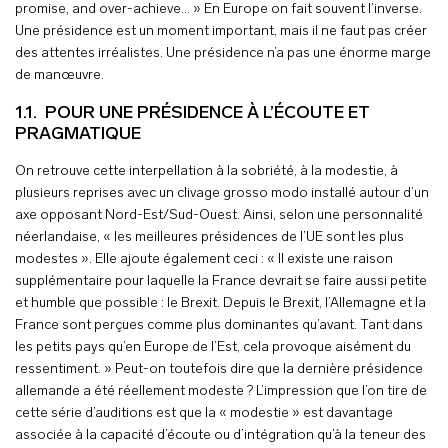
promise, and over-achieve… » En Europe on fait souvent l’inverse.
Une présidence est un moment important, mais il ne faut pas créer
des attentes irréalistes. Une présidence n’a pas une énorme marge
de manœuvre.
1.1. POUR UNE PRÉSIDENCE À L’ÉCOUTE ET
PRAGMATIQUE
On retrouve cette interpellation à la sobriété, à la modestie, à
plusieurs reprises avec un clivage grosso modo installé autour d’un
axe opposant Nord-Est/Sud-Ouest. Ainsi, selon une personnalité
néerlandaise, « les meilleures présidences de l’UE sont les plus
modestes ». Elle ajoute également ceci : « Il existe une raison
supplémentaire pour laquelle la France devrait se faire aussi petite
et humble que possible : le Brexit. Depuis le Brexit, l’Allemagne et la
France sont perçues comme plus dominantes qu’avant. Tant dans
les petits pays qu’en Europe de l’Est, cela provoque aisément du
ressentiment. » Peut-on toutefois dire que la dernière présidence
allemande a été réellement modeste ? L’impression que l’on tire de
cette série d’auditions est que la « modestie » est davantage
associée à la capacité d’écoute ou d’intégration qu’à la teneur des