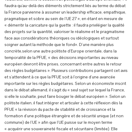
faudra qu’au-delà des éléments strictement liés au terme du débat
la France parvienne à assumer un leadership efficace, empathique,
pragmatique et sobre au sein de l’UE 27 », en étant en mesure de
« démentir la caricature qui la guette : il faudra privilégier la qualité
des projets sur la quantité, valoriser le réalisme et le pragmatisme
face aux considérations théoriques ou idéologiques et surtout
soigner autant la méthode que le fond». D’une manière plus
concrète,selon une autre politiste d’Europe orientale, dans la
temporalité de la PFUE, « des décisions importantes au niveau
européen devront être prises, concernant entre autres le retour
des règles budgétaires ». Plusieurs contributions partagent cet avis
et s’attendent à ce que la PFUE soit à l’origine d’une avancée
importante sur les règles budgétaires. Selon un économiste inscrit
dans le débat allemand, il s’agit du « seul sujet sur lequel la France,
si elle le souhaite, peut faire bouger le débat européen ». Selon un
politiste italien, il faut intégrer et articuler à cette réflexion dès la
PFUE « la révision du pacte de stabilité et de croissance et la
formation d’une politique étrangère et de sécurité unique (et non
commune) de l’UE » afin que l’UE puisse sur le moyen terme
« acquérir une souveraineté fiscale et sécuritaire (limitée). Elle