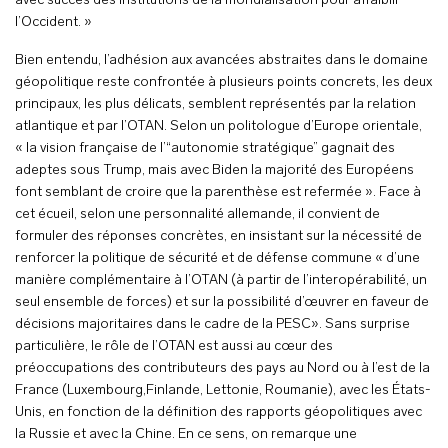
avec succès des institutions de la mondialisation pour affaiblir
l’Occident. »
Bien entendu, l’adhésion aux avancées abstraites dans le domaine
géopolitique reste confrontée à plusieurs points concrets, les deux
principaux, les plus délicats, semblent représentés par la relation
atlantique et par l’OTAN. Selon un politologue d’Europe orientale,
« la vision française de l’“autonomie stratégique” gagnait des
adeptes sous Trump, mais avec Biden la majorité des Européens
font semblant de croire que la parenthèse est refermée ». Face à
cet écueil, selon une personnalité allemande, il convient de
formuler des réponses concrètes, en insistant sur la nécessité de
renforcer la politique de sécurité et de défense commune « d’une
manière complémentaire à l’OTAN (à partir de l’interopérabilité, un
seul ensemble de forces) et sur la possibilité d’œuvrer en faveur de
décisions majoritaires dans le cadre de la PESC». Sans surprise
particulière, le rôle de l’OTAN est aussi au cœur des
préoccupations des contributeurs des pays au Nord ou à l’est de la
France (Luxembourg,Finlande, Lettonie, Roumanie), avec les États-
Unis, en fonction de la définition des rapports géopolitiques avec
la Russie et avec la Chine. En ce sens, on remarque une