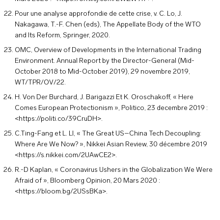
Pour une analyse approfondie de cette crise, v. C. Lo, J.
Nakagawa, T.-F. Chen (eds), The Appellate Body of the WTO
and Its Reform, Springer, 2020.
OMC, Overview of Developments in the International Trading
Environment. Annual Report by the Director-General (Mid-
October 2018 to Mid-October 2019), 29 novembre 2019,
WT/TPR/OV/22.
H. Von Der Burchard, J. Barigazzi Et K. Oroschakoff, « Here
Comes European Protectionism », Politico, 23 decembre 2019 :
<https://politi.co/39CruDH>.
C.Ting-Fang et L. LI, « The Great US–China Tech Decoupling:
Where Are We Now? », Nikkei Asian Review, 30 décembre 2019
<https://s.nikkei.com/2UAwCE2>.
R.-D Kaplan, « Coronavirus Ushers in the Globalization We Were
Afraid of », Bloomberg Opinion, 20 Mars 2020 :
<https://bloom.bg/2USsBKa>.