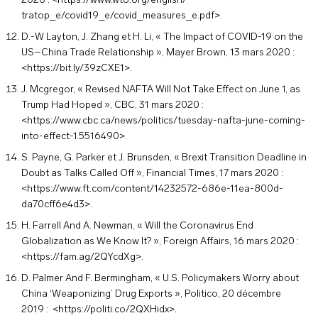
2020 : <https://www.wto.org/english/
tratop_e/covid19_e/covid_measures_e.pdf>.
D.-W Layton, J. Zhang et H. Li, « The Impact of COVID-19 on the
US–China Trade Relationship », Mayer Brown, 13 mars 2020 :
<https://bit.ly/39zCXE1>.
J. Mcgregor, « Revised NAFTA Will Not Take Effect on June 1, as
Trump Had Hoped », CBC, 31 mars 2020 :
<https://www.cbc.ca/news/politics/tuesday-nafta-june-coming-
into-effect-1.5516490>.
S. Payne, G. Parker et J. Brunsden, « Brexit Transition Deadline in
Doubt as Talks Called Off », Financial Times, 17 mars 2020 :
<https://www.ft.com/content/14232572-686e-11ea-800d-
da70cff6e4d3>.
H. Farrell And A. Newman, « Will the Coronavirus End
Globalization as We Know It? », Foreign Affairs, 16 mars 2020 :
<https://fam.ag/2QYcdXg>.
D. Palmer And F. Bermingham, « U.S. Policymakers Worry about
China ‘Weaponizing’ Drug Exports », Politico, 20 décembre
2019 : <https://politi.co/2QXHidx>.