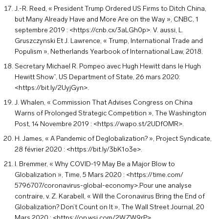
J.-R. Reed, « President Trump Ordered US Firms to Ditch China,
but Many Already Have and More Are on the Way », CNBC, 1
septembre 2019 : <https://cnb.cx/3aLGh0p>. V. aussi, L.
Gruszczynski Et J. Lawrence, « Trump, International Trade and
Populism », Netherlands Yearbook of International Law, 2018.
Secretary Michael R. Pompeo avec Hugh Hewitt dans le Hugh
Hewitt Show”, US Department of State, 26 mars 2020:
<https://bit.ly/2UyjGyn>.
J. Whalen, « Commission That Advises Congress on China
Warns of Prolonged Strategic Competition », The Washington
Post, 14 Novembre 2019 : <https://wapo.st/2UDfOMR>.
H. James, « A Pandemic of Deglobalization? », Project Syndicate,
28 février 2020 : <https://bit.ly/3bK1o3e>.
I. Bremmer, « Why COVID-19 May Be a Major Blow to
Globalization », Time, 5 Mars 2020 : <https://time.com/
5796707/coronavirus-global-economy>.Pour une analyse
contraire, v. Z. Karabell, « Will the Coronavirus Bring the End of
Globalization? Don’t Count on It », The Wall Street Journal, 20
Mars 2020 : <https://on.wsj.com/2WZW9rP>.