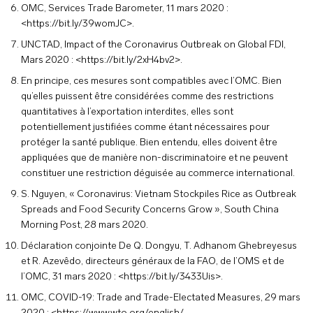
OMC, Services Trade Barometer, 11 mars 2020 :
<https://bit.ly/39womJC>.
UNCTAD, Impact of the Coronavirus Outbreak on Global FDI,
Mars 2020 : <https://bit.ly/2xH4bv2>.
En principe, ces mesures sont compatibles avec l’OMC. Bien
qu’elles puissent être considérées comme des restrictions
quantitatives à l’exportation interdites, elles sont
potentiellement justifiées comme étant nécessaires pour
protéger la santé publique. Bien entendu, elles doivent être
appliquées que de manière non-discriminatoire et ne peuvent
constituer une restriction déguisée au commerce international.
S. Nguyen, « Coronavirus: Vietnam Stockpiles Rice as Outbreak
Spreads and Food Security Concerns Grow », South China
Morning Post, 28 mars 2020.
Déclaration conjointe De Q. Dongyu, T. Adhanom Ghebreyesus
et R. Azevêdo, directeurs généraux de la FAO, de l’OMS et de
l’OMC, 31 mars 2020 : <https://bit.ly/3433Uis>.
OMC, COVID-19: Trade and Trade-Electated Measures, 29 mars