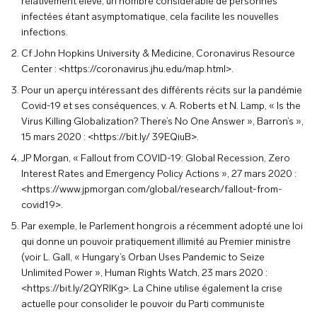
relativement élevé, un nombre considérable de personnes
infectées étant asymptomatique, cela facilite les nouvelles
infections.
Cf John Hopkins University & Medicine, Coronavirus Resource
Center : <https://coronavirus.jhu.edu/map.html>.
Pour un aperçu intéressant des différents récits sur la pandémie
Covid-19 et ses conséquences, v. A. Roberts et N. Lamp, « Is the
Virus Killing Globalization? There’s No One Answer », Barron’s »,
15 mars 2020 : <https://bit.ly/ 39EQiuB>.
JP Morgan, « Fallout from COVID-19: Global Recession, Zero
Interest Rates and Emergency Policy Actions », 27 mars 2020 :
<https://www.jpmorgan.com/global/research/fallout-from-
covid19>.
Par exemple, le Parlement hongrois a récemment adopté une loi
qui donne un pouvoir pratiquement illimité au Premier ministre
(voir L. Gall, « Hungary’s Orban Uses Pandemic to Seize
Unlimited Power », Human Rights Watch, 23 mars 2020 :
<https://bit.ly/2QYRIKg>. La Chine utilise également la crise
actuelle pour consolider le pouvoir du Parti communiste