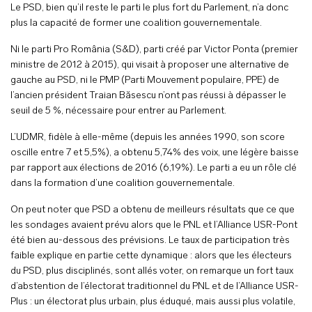
Le PSD, bien qu’il reste le parti le plus fort du Parlement, n’a donc
plus la capacité de former une coalition gouvernementale.
Ni le parti Pro România (S&D), parti créé par Victor Ponta (premier
ministre de 2012 à 2015), qui visait à proposer une alternative de
gauche au PSD, ni le PMP (Parti Mouvement populaire, PPE) de
l’ancien président Traian Băsescu n’ont pas réussi à dépasser le
seuil de 5 %, nécessaire pour entrer au Parlement.
L’UDMR, fidèle à elle-même (depuis les années 1990, son score
oscille entre 7 et 5,5%), a obtenu 5,74% des voix, une légère baisse
par rapport aux élections de 2016 (6,19%). Le parti a eu un rôle clé
dans la formation d’une coalition gouvernementale.
On peut noter que PSD a obtenu de meilleurs résultats que ce que
les sondages avaient prévu alors que le PNL et l’Alliance USR-Pont
été bien au-dessous des prévisions. Le taux de participation très
faible explique en partie cette dynamique : alors que les électeurs
du PSD, plus disciplinés, sont allés voter, on remarque un fort taux
d’abstention de l’électorat traditionnel du PNL et de l’Alliance USR-
Plus : un électorat plus urbain, plus éduqué, mais aussi plus volatile,