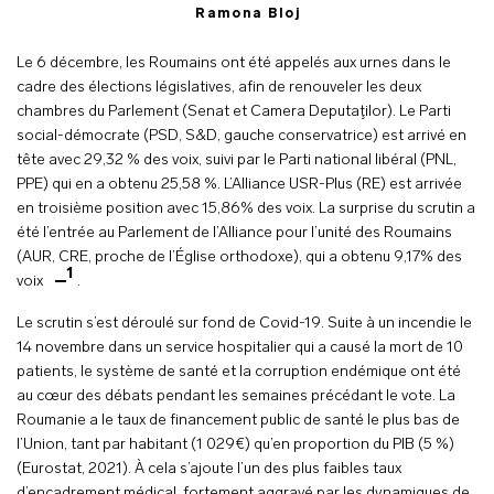
Ramona Bloj
Le 6 décembre, les Roumains ont été appelés aux urnes dans le
cadre des élections législatives, afin de renouveler les deux
chambres du Parlement (Senat et Camera Deputaţilor). Le Parti
social-démocrate (PSD, S&D, gauche conservatrice) est arrivé en
tête avec 29,32 % des voix, suivi par le Parti national libéral (PNL,
PPE) qui en a obtenu 25,58 %. L’Alliance USR-Plus (RE) est arrivée
en troisième position avec 15,86% des voix. La surprise du scrutin a
été l’entrée au Parlement de l’Alliance pour l’unité des Roumains
(AUR, CRE, proche de l’Église orthodoxe), qui a obtenu 9,17% des
1
voix
.
Le scrutin s’est déroulé sur fond de Covid-19. Suite à un incendie le
14 novembre dans un service hospitalier qui a causé la mort de 10
patients, le système de santé et la corruption endémique ont été
au cœur des débats pendant les semaines précédant le vote. La
Roumanie a le taux de financement public de santé le plus bas de
l’Union, tant par habitant (1 029€) qu’en proportion du PIB (5 %)
(Eurostat, 2021). À cela s’ajoute l’un des plus faibles taux
d’encadrement médical, fortement aggravé par les dynamiques de