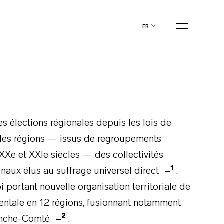
fr
es élections régionales depuis les lois de
t des régions — issus de regroupements
XXe et XXIe siècles — des collectivités
1
onaux élus au suffrage universel direct
.
i portant nouvelle organisation territoriale de
entale en 12 régions, fusionnant notamment
2
ranche-Comté
.