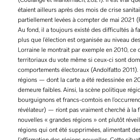
(Coulange et Manternach, 2021). Il est vrai qu
étaient ailleurs après des mois de crise sanitai
partiellement levées à compter de mai 2021 (P
Au fond, il a toujours existé des difficultés à 
plus que l’élection est organisée au niveau de
Lorraine le montrait par exemple en 2010, ce q
territoriaux du vote même si ceux-ci sont domi
comportements électoraux (Andolfatto 2011). C
régions — dont la carte a été redessinée en 2
demeure faibles. Ainsi, la scène politique régi
bourguignons et francs-comtois en l’occurrence
révélateur) — n’ont pas vraiment cherché à la f
nouvelles « grandes régions » ont plutôt révei
régions qui ont été supprimées, alimentant des