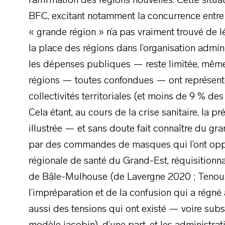
l’affirmation des régions nouvelles. Cette situ
BFC, excitant notamment la concurrence entre 
« grande région » n’a pas vraiment trouvé de lé
la place des régions dans l’organisation admi
les dépenses publiques — reste limitée, même s
régions — toutes confondues — ont représen
collectivités territoriales (et moins de 9 % des
Cela étant, au cours de la crise sanitaire, la p
illustrée — et sans doute fait connaître du gr
par des commandes de masques qui l’ont oppos
régionale de santé du Grand-Est, réquisitionn
de Bâle-Mulhouse (de Lavergne 2020 ; Tenoux
l’impréparation et de la confusion qui a régné 
aussi des tensions qui ont existé — voire subsi