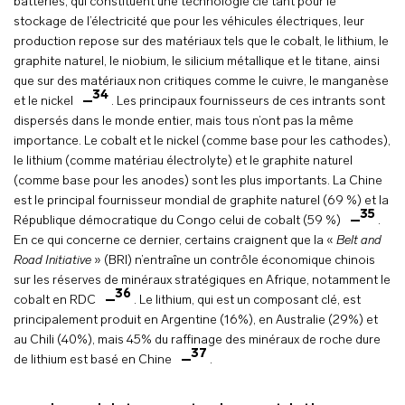
batteries, qui constituent une technologie clé tant pour le
stockage de l’électricité que pour les véhicules électriques, leur
production repose sur des matériaux tels que le cobalt, le lithium, le
graphite naturel, le niobium, le silicium métallique et le titane, ainsi
que sur des matériaux non critiques comme le cuivre, le manganèse
34
et le nickel
. Les principaux fournisseurs de ces intrants sont
dispersés dans le monde entier, mais tous n’ont pas la même
importance. Le cobalt et le nickel (comme base pour les cathodes),
le lithium (comme matériau électrolyte) et le graphite naturel
(comme base pour les anodes) sont les plus importants. La Chine
est le principal fournisseur mondial de graphite naturel (69 %) et la
35
République démocratique du Congo celui de cobalt (59 %)
.
En ce qui concerne ce dernier, certains craignent que la «
Belt and
Road Initiative
» (BRI) n’entraîne un contrôle économique chinois
sur les réserves de minéraux stratégiques en Afrique, notamment le
36
cobalt en RDC
. Le lithium, qui est un composant clé, est
principalement produit en Argentine (16%), en Australie (29%) et
au Chili (40%), mais 45% du raffinage des minéraux de roche dure
37
de lithium est basé en Chine
.