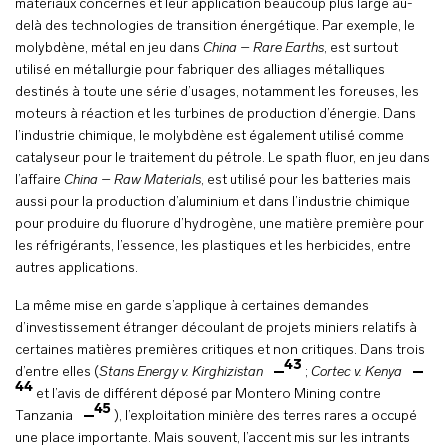
matériaux concernés et leur application beaucoup plus large au-
delà des technologies de transition énergétique. Par exemple, le
molybdène, métal en jeu dans
China – Rare Earths
, est surtout
utilisé en métallurgie pour fabriquer des alliages métalliques
destinés à toute une série d’usages, notamment les foreuses, les
moteurs à réaction et les turbines de production d’énergie. Dans
l’industrie chimique, le molybdène est également utilisé comme
catalyseur pour le traitement du pétrole. Le spath fluor, en jeu dans
l’affaire
China – Raw Materials
, est utilisé pour les batteries mais
aussi pour la production d’aluminium et dans l’industrie chimique
pour produire du fluorure d’hydrogène, une matière première pour
les réfrigérants, l’essence, les plastiques et les herbicides, entre
autres applications.
La même mise en garde s’applique à certaines demandes
d’investissement étranger découlant de projets miniers relatifs à
certaines matières premières critiques et non critiques. Dans trois
43
d’entre elles (
Stans Energy v. Kirghizistan
;
Cortec v. Kenya
44
et l’avis de différent déposé par Montero Mining contre
45
Tanzania
), l’exploitation minière des terres rares a occupé
une place importante. Mais souvent, l’accent mis sur les intrants