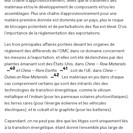
leur chaîne d’approvisionnement, telles que le traitement des
matériaux et/ou le développement de composants et/ou les
assemblages. Plus une chaîne d’approvisionnement pour une
matière première donnée est dominée par un pays, plus le risque
de blocages potentiels et de perturbations des flux est élevé. D’où
l’importance de la réglementation des exportations.
Les trois principales affaires portées devant les organes de
règlement des différends de l’OMC dans ce domaine concernent
les mesures à l’exportation, et elles ont été déclenchées par des
plaintes émanant soit des États-Unis, dans
China – Raw Materials
40
41
et
China – Rare Earths
, soit de l’UE, dans
China –
42
Duties on Raw Materials
. Les matériaux en jeu dans chaque
cas comprennent certains qui sont des intrants clés des
technologies de transition énergétique, comme le silicium
métallique et l’indium (pour les panneaux solaires photovoltaïques),
les terres rares (pour l’énergie éolienne et les véhicules
électriques), et le cobalt et le graphite (pour les batteries).
Cependant, on ne peut pas dire que les litiges sont uniquement liés
à la transition énergétique, étant donné l’ensemble plus large de