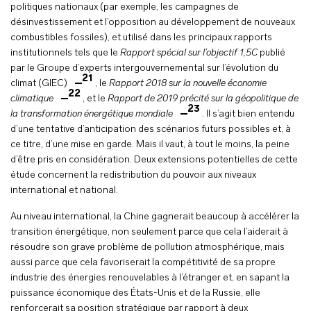
politiques nationaux (par exemple, les campagnes de
désinvestissement et l’opposition au développement de nouveaux
combustibles fossiles), et utilisé dans les principaux rapports
institutionnels tels que le
Rapport spécial sur l’objectif 1,5C
publié
par le Groupe d’experts intergouvernemental sur l’évolution du
21
climat (GIEC)
, le
Rapport 2018 sur la nouvelle économie
22
climatique
, et le
Rapport de 2019 précité sur la géopolitique de
23
la transformation énergétique mondiale
. Il s’agit bien entendu
d’une tentative d’anticipation des scénarios futurs possibles et, à
ce titre, d’une mise en garde. Mais il vaut, à tout le moins, la peine
d’être pris en considération. Deux extensions potentielles de cette
étude concernent la redistribution du pouvoir aux niveaux
international et national.
Au niveau international, la Chine gagnerait beaucoup à accélérer la
transition énergétique, non seulement parce que cela l’aiderait à
résoudre son grave problème de pollution atmosphérique, mais
aussi parce que cela favoriserait la compétitivité de sa propre
industrie des énergies renouvelables à l’étranger et, en sapant la
puissance économique des États-Unis et de la Russie, elle
renforcerait sa position stratégique par rapport à deux