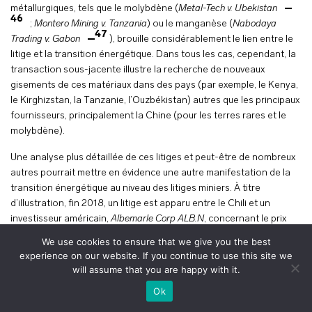
métallurgiques, tels que le molybdène (
Metal-Tech v. Ubekistan
46
;
Montero Mining v. Tanzania
) ou le manganèse (
Nabodaya
47
Trading v. Gabon
), brouille considérablement le lien entre le
litige et la transition énergétique. Dans tous les cas, cependant, la
transaction sous-jacente illustre la recherche de nouveaux
gisements de ces matériaux dans des pays (par exemple, le Kenya,
le Kirghizstan, la Tanzanie, l’Ouzbékistan) autres que les principaux
fournisseurs, principalement la Chine (pour les terres rares et le
molybdène).
Une analyse plus détaillée de ces litiges et peut-être de nombreux
autres pourrait mettre en évidence une autre manifestation de la
transition énergétique au niveau des litiges miniers. À titre
d’illustration, fin 2018, un litige est apparu entre le Chili et un
investisseur américain,
Albemarle Corp ALB.N
, concernant le prix
réduit offert par ce dernier aux entreprises produisant des métaux
We use cookies to ensure that we give you the best
pour batteries au Chili. Le lithium est un élément clé de la
experience on our website. If you continue to use this site we
production de batteries et tant le Chili qu’Albemarle sont des
will assume that you are happy with it.
acteurs mondiaux majeurs dans la chaîne d’approvisionnement du
+
voir le plan
Ok
lithium. Le Chili a menacé d’introduire une demande d’arbitrage
commercial pour faire appliquer les termes d’un accord de 2016,