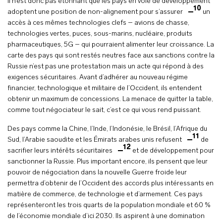
Il n’est donc pas étonnant que les pays en voie de développement
10
adoptent une position de non-alignement pour s’assurer
un
accès à ces mêmes technologies clefs – avions de chasse,
technologies vertes, puces, sous-marins, nucléaire, produits
pharmaceutiques, 5G – qui pourraient alimenter leur croissance. La
carte des pays qui sont restés neutres face aux sanctions contre la
Russie n’est pas une protestation mais un acte qui répond à des
exigences sécuritaires. Avant d’adhérer au nouveau régime
financier, technologique et militaire de l’Occident, ils entendent
obtenir un maximum de concessions. La menace de quitter la table,
comme tout négociateur le sait, c’est ce qui vous rend puissant.
Des pays comme la Chine, l’Inde, l’Indonésie, le Brésil, l’Afrique du
11
Sud, l’Arabie saoudite et les Émirats arabes unis refusent
de
12
sacrifier leurs intérêts sécuritaires
et de développement pour
sanctionner la Russie. Plus important encore, ils pensent que leur
pouvoir de négociation dans la nouvelle Guerre froide leur
permettra d’obtenir de l’Occident des accords plus intéressants en
matière de commerce, de technologie et d’armement. Ces pays
représenteront les trois quarts de la population mondiale et 60 %
de l’économie mondiale d’ici 2030. Ils aspirent à une domination