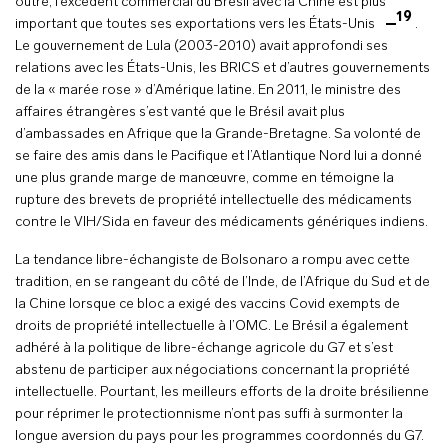
outre, l’excédent commercial du Brésil avec la Chine est plus
19
important que toutes ses exportations vers les États-Unis
.
Le gouvernement de Lula (2003-2010) avait approfondi ses
relations avec les États-Unis, les BRICS et d’autres gouvernements
de la « marée rose » d’Amérique latine. En 2011, le ministre des
affaires étrangères s’est vanté que le Brésil avait plus
d’ambassades en Afrique que la Grande-Bretagne. Sa volonté de
se faire des amis dans le Pacifique et l’Atlantique Nord lui a donné
une plus grande marge de manœuvre, comme en témoigne la
rupture des brevets de propriété intellectuelle des médicaments
contre le VIH/Sida en faveur des médicaments génériques indiens.
La tendance libre-échangiste de Bolsonaro a rompu avec cette
tradition, en se rangeant du côté de l’Inde, de l’Afrique du Sud et de
la Chine lorsque ce bloc a exigé des vaccins Covid exempts de
droits de propriété intellectuelle à l’OMC. Le Brésil a également
adhéré à la politique de libre-échange agricole du G7 et s’est
abstenu de participer aux négociations concernant la propriété
intellectuelle. Pourtant, les meilleurs efforts de la droite brésilienne
pour réprimer le protectionnisme n’ont pas suffi à surmonter la
longue aversion du pays pour les programmes coordonnés du G7.