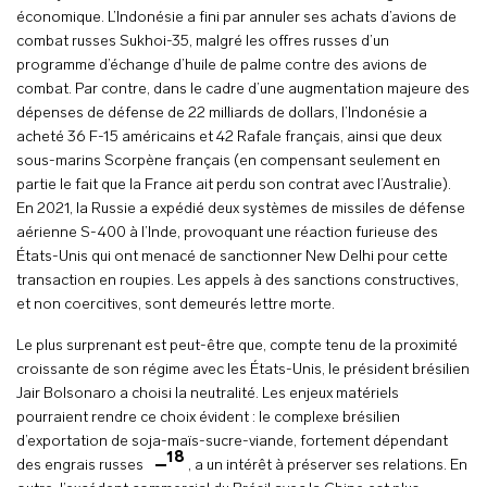
économique. L’Indonésie a fini par annuler ses achats d’avions de
combat russes Sukhoi-35, malgré les offres russes d’un
programme d’échange d’huile de palme contre des avions de
combat. Par contre, dans le cadre d’une augmentation majeure des
dépenses de défense de 22 milliards de dollars, l’Indonésie a
acheté 36 F-15 américains et 42 Rafale français, ainsi que deux
sous-marins Scorpène français (en compensant seulement en
partie le fait que la France ait perdu son contrat avec l’Australie).
En 2021, la Russie a expédié deux systèmes de missiles de défense
aérienne S-400 à l’Inde, provoquant une réaction furieuse des
États-Unis qui ont menacé de sanctionner New Delhi pour cette
transaction en roupies. Les appels à des sanctions constructives,
et non coercitives, sont demeurés lettre morte.
Le plus surprenant est peut-être que, compte tenu de la proximité
croissante de son régime avec les États-Unis, le président brésilien
Jair Bolsonaro a choisi la neutralité. Les enjeux matériels
pourraient rendre ce choix évident : le complexe brésilien
d’exportation de soja-maïs-sucre-viande, fortement dépendant
18
des engrais russes
, a un intérêt à préserver ses relations. En