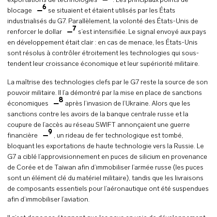
exportations de technologies
. Les principaux points de
6
blocage
se situaient et étaient utilisés par les États
industrialisés du G7. Parallèlement, la volonté des États-Unis de
7
renforcer le dollar
s’est intensifiée. Le signal envoyé aux pays
en développement était clair : en cas de menace, les États-Unis
sont résolus à contrôler étroitement les technologies qui sous-
tendent leur croissance économique et leur supériorité militaire.
La maîtrise des technologies clefs par le G7 reste la source de son
pouvoir militaire. Il l’a démontré par la mise en place de sanctions
8
économiques
après l’invasion de l’Ukraine. Alors que les
sanctions contre les avoirs de la banque centrale russe et la
coupure de l’accès au réseau SWIFT annonçaient une guerre
9
financière
, un rideau de fer technologique est tombé,
bloquant les exportations de haute technologie vers la Russie. Le
G7 a ciblé l’approvisionnement en puces de silicium en provenance
de Corée et de Taïwan afin d’immobiliser l’armée russe (les puces
sont un élément clé du matériel militaire), tandis que les livraisons
de composants essentiels pour l’aéronautique ont été suspendues
afin d’immobiliser l’aviation.