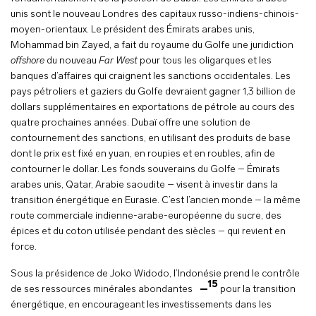
unis sont le nouveau Londres des capitaux russo-indiens-chinois-
moyen-orientaux. Le président des Émirats arabes unis,
Mohammad bin Zayed, a fait du royaume du Golfe une juridiction
offshore
du nouveau
Far West
pour tous les oligarques et les
banques d’affaires qui craignent les sanctions occidentales. Les
pays pétroliers et gaziers du Golfe devraient gagner 1,3 billion de
dollars supplémentaires en exportations de pétrole au cours des
quatre prochaines années. Dubaï offre une solution de
contournement des sanctions, en utilisant des produits de base
dont le prix est fixé en yuan, en roupies et en roubles, afin de
contourner le dollar. Les fonds souverains du Golfe – Émirats
arabes unis, Qatar, Arabie saoudite – visent à investir dans la
transition énergétique en Eurasie. C’est l’ancien monde – la même
route commerciale indienne-arabe-européenne du sucre, des
épices et du coton utilisée pendant des siècles – qui revient en
force.
Sous la présidence de Joko Widodo, l’Indonésie prend le contrôle
15
de ses ressources minérales abondantes
pour la transition
énergétique, en encourageant les investissements dans les