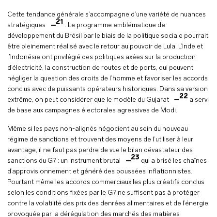
Cette tendance générale s’accompagne d’une variété de nuances
21
stratégiques
. Le programme emblématique de
développement du Brésil par le biais de la politique sociale pourrait
être pleinement réalisé avec le retour au pouvoir de Lula. L’Inde et
l’Indonésie ont privilégié des politiques axées sur la production
d’électricité, la construction de routes et de ports, qui peuvent
négliger la question des droits de l’homme et favoriser les accords
conclus avec de puissants opérateurs historiques. Dans sa version
22
extrême, on peut considérer que le modèle du Gujarat
a servi
de base aux campagnes électorales agressives de Modi.
Même si les pays non-alignés négocient au sein du nouveau
régime de sanctions et trouvent des moyens de l’utiliser à leur
avantage, il ne faut pas perdre de vue le bilan dévastateur des
23
sanctions du G7 : un instrument brutal
qui a brisé les chaînes
d’approvisionnement et généré des poussées inflationnistes.
Pourtant même les accords commerciaux les plus créatifs conclus
selon les conditions fixées par le G7 ne suffisent pas à protéger
contre la volatilité des prix des denrées alimentaires et de l’énergie,
provoquée par la dérégulation des marchés des matières