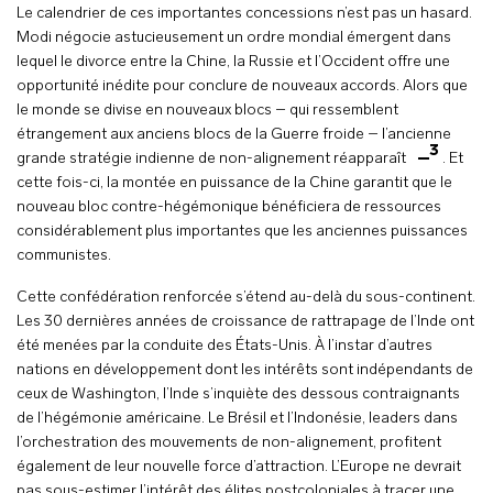
Le calendrier de ces importantes concessions n’est pas un hasard.
Modi négocie astucieusement un ordre mondial émergent dans
lequel le divorce entre la Chine, la Russie et l’Occident offre une
opportunité inédite pour conclure de nouveaux accords. Alors que
le monde se divise en nouveaux blocs – qui ressemblent
étrangement aux anciens blocs de la Guerre froide – l’ancienne
3
grande stratégie indienne de non-alignement réapparaît
. Et
cette fois-ci, la montée en puissance de la Chine garantit que le
nouveau bloc contre-hégémonique bénéficiera de ressources
considérablement plus importantes que les anciennes puissances
communistes.
Cette confédération renforcée s’étend au-delà du sous-continent.
Les 30 dernières années de croissance de rattrapage de l’Inde ont
été menées par la conduite des États-Unis. À l’instar d’autres
nations en développement dont les intérêts sont indépendants de
ceux de Washington, l’Inde s’inquiète des dessous contraignants
de l’hégémonie américaine. Le Brésil et l’Indonésie, leaders dans
l’orchestration des mouvements de non-alignement, profitent
également de leur nouvelle force d’attraction. L’Europe ne devrait
pas sous-estimer l’intérêt des élites postcoloniales à tracer une