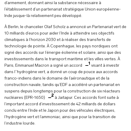
d’armement, donnant ainsi la substance nécessaire à
l’établissement d’un partenariat stratégique Union européenne-
Inde jusque-là relativement peu développé.
À Berlin, le chancelier Olaf Scholz a annoncé un Partenariat vert de
10 milliards d’euros pour aider l’Inde à atteindre ses objectifs
climatiques à l’horizon 2030 et à réaliser des transferts de
technologie de pointe. À Copenhague, les pays nordiques ont
signé des accords sur l’énergie éolienne et solaire, ainsi que des
investissements dans le transport maritime et les villes vertes. À
1
Paris, Emmanuel Macron a signé un accord
visant à investir
dans l’’hydrogène vert, a donné un coup de pouce aux accords
franco-indiens dans le domaine de l’aéronautique et de la
construction navale, tandis qu’EDF a accéléré un partenariat en
suspens depuis longtemps pour la construction de six réacteurs
2
nucléaires (EPR-1650)
à Jaitapur. Ces accords font suite à
l’important accord d’investissement de 42 milliards de dollars
conclu entre l’Inde et le Japon pour des véhicules électriques,
l’hydrogène vert et l’ammoniac, ainsi que pour la transition de
l’industrie lourde.