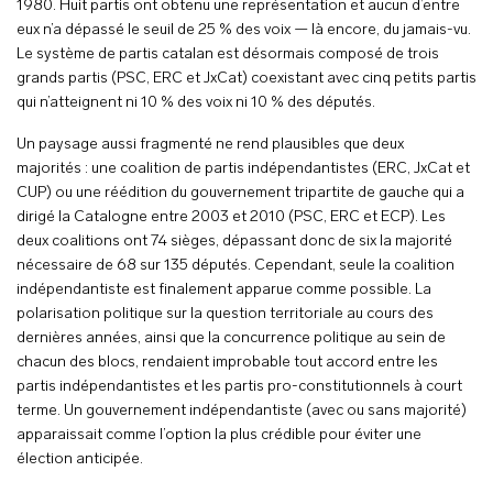
1980. Huit partis ont obtenu une représentation et aucun d’entre
eux n’a dépassé le seuil de 25 % des voix — là encore, du jamais-vu.
Le système de partis catalan est désormais composé de trois
grands partis (PSC, ERC et JxCat) coexistant avec cinq petits partis
qui n’atteignent ni 10 % des voix ni 10 % des députés.
Un paysage aussi fragmenté ne rend plausibles que deux
majorités : une coalition de partis indépendantistes (ERC, JxCat et
CUP) ou une réédition du gouvernement tripartite de gauche qui a
dirigé la Catalogne entre 2003 et 2010 (PSC, ERC et ECP). Les
deux coalitions ont 74 sièges, dépassant donc de six la majorité
nécessaire de 68 sur 135 députés. Cependant, seule la coalition
indépendantiste est finalement apparue comme possible. La
polarisation politique sur la question territoriale au cours des
dernières années, ainsi que la concurrence politique au sein de
chacun des blocs, rendaient improbable tout accord entre les
partis indépendantistes et les partis pro-constitutionnels à court
terme. Un gouvernement indépendantiste (avec ou sans majorité)
apparaissait comme l’option la plus crédible pour éviter une
élection anticipée.