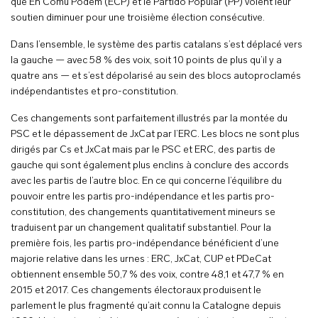
que En Comú Podem (ECP) et le Partido Popular (PP) voient leur
soutien diminuer pour une troisième élection consécutive.
Dans l’ensemble, le système des partis catalans s’est déplacé vers
la gauche — avec 58 % des voix, soit 10 points de plus qu’il y a
quatre ans — et s’est dépolarisé au sein des blocs autoproclamés
indépendantistes et pro-constitution.
Ces changements sont parfaitement illustrés par la montée du
PSC et le dépassement de JxCat par l’ERC. Les blocs ne sont plus
dirigés par Cs et JxCat mais par le PSC et ERC, des partis de
gauche qui sont également plus enclins à conclure des accords
avec les partis de l’autre bloc. En ce qui concerne l’équilibre du
pouvoir entre les partis pro-indépendance et les partis pro-
constitution, des changements quantitativement mineurs se
traduisent par un changement qualitatif substantiel. Pour la
première fois, les partis pro-indépendance bénéficient d’une
majorie relative dans les urnes : ERC, JxCat, CUP et PDeCat
obtiennent ensemble 50,7 % des voix, contre 48,1 et 47,7 % en
2015 et 2017. Ces changements électoraux produisent le
parlement le plus fragmenté qu’ait connu la Catalogne depuis