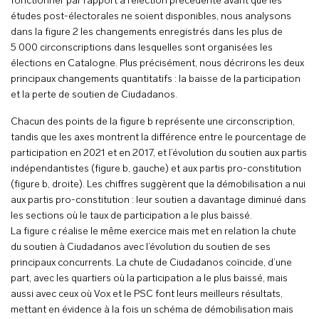
fonctionner par rapport à l’élection précédente avant que les
études post-électorales ne soient disponibles, nous analysons
dans la figure 2 les changements enregistrés dans les plus de
5 000 circonscriptions dans lesquelles sont organisées les
élections en Catalogne. Plus précisément, nous décrirons les deux
principaux changements quantitatifs : la baisse de la participation
et la perte de soutien de Ciudadanos.
Chacun des points de la figure b représente une circonscription,
tandis que les axes montrent la différence entre le pourcentage de
participation en 2021 et en 2017, et l’évolution du soutien aux partis
indépendantistes (figure b, gauche) et aux partis pro-constitution
(figure b, droite). Les chiffres suggèrent que la démobilisation a nui
aux partis pro-constitution : leur soutien a davantage diminué dans
les sections où le taux de participation a le plus baissé.
La figure c réalise le même exercice mais met en relation la chute
du soutien à Ciudadanos avec l’évolution du soutien de ses
principaux concurrents. La chute de Ciudadanos coïncide, d’une
part, avec les quartiers où la participation a le plus baissé, mais
aussi avec ceux où Vox et le PSC font leurs meilleurs résultats,
mettant en évidence à la fois un schéma de démobilisation mais