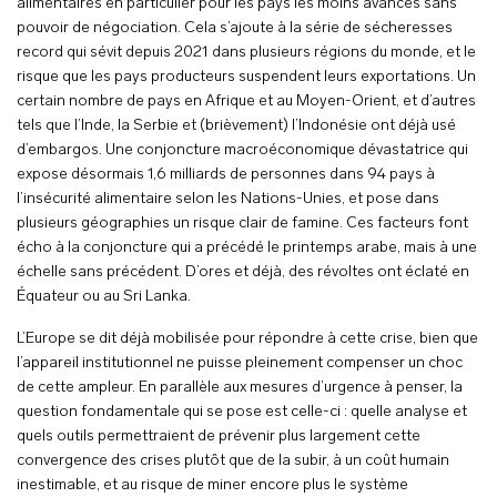
alimentaires en particulier pour les pays les moins avancés sans
pouvoir de négociation. Cela s’ajoute à la série de sécheresses
record qui sévit depuis 2021 dans plusieurs régions du monde, et le
risque que les pays producteurs suspendent leurs exportations. Un
certain nombre de pays en Afrique et au Moyen-Orient, et d’autres
tels que l’Inde, la Serbie et (brièvement) l’Indonésie ont déjà usé
d’embargos. Une conjoncture macroéconomique dévastatrice qui
expose désormais 1,6 milliards de personnes dans 94 pays à
l’insécurité alimentaire selon les Nations-Unies, et pose dans
plusieurs géographies un risque clair de famine. Ces facteurs font
écho à la conjoncture qui a précédé le printemps arabe, mais à une
échelle sans précédent. D’ores et déjà, des révoltes ont éclaté en
Équateur ou au Sri Lanka.
L’Europe se dit déjà mobilisée pour répondre à cette crise, bien que
l’appareil institutionnel ne puisse pleinement compenser un choc
de cette ampleur. En parallèle aux mesures d’urgence à penser, la
question fondamentale qui se pose est celle-ci : quelle analyse et
quels outils permettraient de prévenir plus largement cette
convergence des crises plutôt que de la subir, à un coût humain
inestimable, et au risque de miner encore plus le système