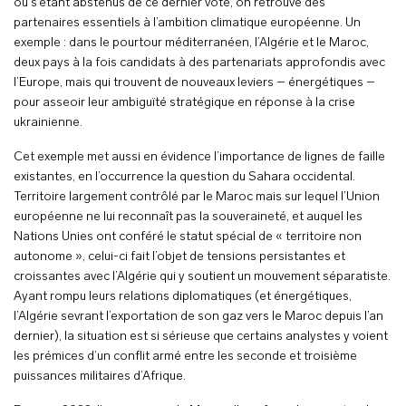
ou s’étant abstenus de ce dernier vote, on retrouve des
partenaires essentiels à l’ambition climatique européenne. Un
exemple : dans le pourtour méditerranéen, l’Algérie et le Maroc,
deux pays à la fois candidats à des partenariats approfondis avec
l’Europe, mais qui trouvent de nouveaux leviers – énergétiques –
pour asseoir leur ambiguïté stratégique en réponse à la crise
ukrainienne.
Cet exemple met aussi en évidence l’importance de lignes de faille
existantes, en l’occurrence la question du Sahara occidental.
Territoire largement contrôlé par le Maroc mais sur lequel l’Union
européenne ne lui reconnaît pas la souveraineté, et auquel les
Nations Unies ont conféré le statut spécial de « territoire non
autonome », celui-ci fait l’objet de tensions persistantes et
croissantes avec l’Algérie qui y soutient un mouvement séparatiste.
Ayant rompu leurs relations diplomatiques (et énergétiques,
l’Algérie sevrant l’exportation de son gaz vers le Maroc depuis l’an
dernier), la situation est si sérieuse que certains analystes y voient
les prémices d’un conflit armé entre les seconde et troisième
puissances militaires d’Afrique.