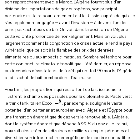
son rapprochement avec le Maroc. L’Algérie fournit plus d’un
dixième des importations de gaz européens, son principal
partenaire militaire pour l’armement est la Russie, auprès de qui elle
s’est également engagée – avant l’invasion – à devenir l’un des
principaux acheteurs de blé. On voit dans la position de l’Algérie
cette volonté prononcée de non-alignement. Mais on voit plus
largement comment la conjonction de crises actuelle rend le pays
vulnérable, que ce soit à la flambée des prix des denrées
alimentaires ou aux impacts climatiques. Sombre métaphore pour
cette conjoncture climato-géopolitique : l’été dernier, en réponse
aux incendies dévastateurs de forêt qui ont fait 90 morts, l’Algérie
a fait l’achat de huit bombardiers d’eau russe.
Pourtant, les propositions qui ressortent de la crise actuelle
illustrent le champ des possibles pour la diplomatie du Pacte vert :
6
le think tank italien Ecco
, par exemple, souligne le vaste
potentiel d’un partenariat européen avec l’Algérie et l’Égypte pour
une transition énergétique du gaz vers le renouvelable. L’Algérie,
dont le système énergétique dépend à 99 % du gaz aujourd’hui,
pourrait ainsi créer des dizaines de milliers d’emploi pérennes et
diversifier son infrastructure énergétique de manière compatible