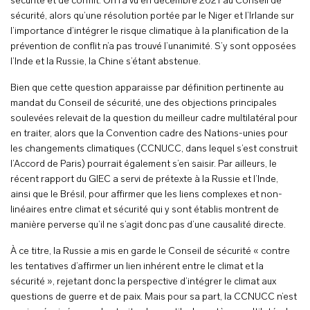
sécurité et de conflit. On l’a vu en décembre 2021 au Conseil de
sécurité, alors qu’une résolution portée par le Niger et l’Irlande sur
l’importance d’intégrer le risque climatique à la planification de la
prévention de conflit n’a pas trouvé l’unanimité. S’y sont opposées
l’Inde et la Russie, la Chine s’étant abstenue.
Bien que cette question apparaisse par définition pertinente au
mandat du Conseil de sécurité, une des objections principales
soulevées relevait de la question du meilleur cadre multilatéral pour
en traiter, alors que la Convention cadre des Nations-unies pour
les changements climatiques (CCNUCC, dans lequel s’est construit
l’Accord de Paris) pourrait également s’en saisir. Par ailleurs, le
récent rapport du GIEC a servi de prétexte à la Russie et l’Inde,
ainsi que le Brésil, pour affirmer que les liens complexes et non-
linéaires entre climat et sécurité qui y sont établis montrent de
manière perverse qu’il ne s’agit donc pas d’une causalité directe.
À ce titre, la Russie a mis en garde le Conseil de sécurité « contre
les tentatives d’affirmer un lien inhérent entre le climat et la
sécurité », rejetant donc la perspective d’intégrer le climat aux
questions de guerre et de paix. Mais pour sa part, la CCNUCC n’est