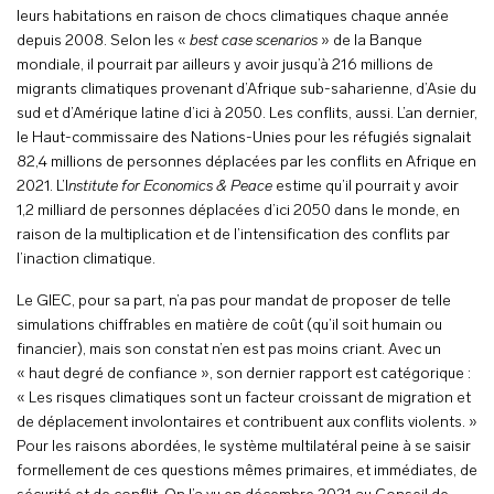
leurs habitations en raison de chocs climatiques chaque année
depuis 2008. Selon les «
best case scenarios
» de la Banque
mondiale, il pourrait par ailleurs y avoir jusqu’à 216 millions de
migrants climatiques provenant d’Afrique sub-saharienne, d’Asie du
sud et d’Amérique latine d’ici à 2050. Les conflits, aussi. L’an dernier,
le Haut-commissaire des Nations-Unies pour les réfugiés signalait
82,4 millions de personnes déplacées par les conflits en Afrique en
2021. L’I
nstitute for Economics & Peace
estime qu’il pourrait y avoir
1,2 milliard de personnes déplacées d’ici 2050 dans le monde, en
raison de la multiplication et de l’intensification des conflits par
l’inaction climatique.
Le GIEC, pour sa part, n’a pas pour mandat de proposer de telle
simulations chiffrables en matière de coût (qu’il soit humain ou
financier), mais son constat n’en est pas moins criant. Avec un
« haut degré de confiance », son dernier rapport est catégorique :
« Les risques climatiques sont un facteur croissant de migration et
de déplacement involontaires et contribuent aux conflits violents. »
Pour les raisons abordées, le système multilatéral peine à se saisir
formellement de ces questions mêmes primaires, et immédiates, de