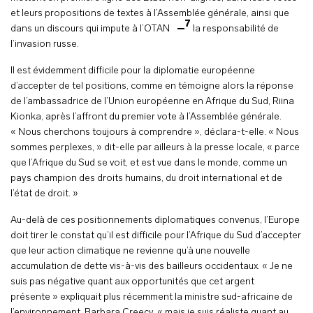
et leurs propositions de textes à l’Assemblée générale, ainsi que
7
dans un discours qui impute à l’OTAN
la responsabilité de
l’invasion russe.
Il est évidemment difficile pour la diplomatie européenne
d’accepter de tel positions, comme en témoigne alors la réponse
de l’ambassadrice de l’Union européenne en Afrique du Sud, Riina
Kionka, après l’affront du premier vote à l’Assemblée générale.
« Nous cherchons toujours à comprendre », déclara-t-elle. « Nous
sommes perplexes, » dit-elle par ailleurs à la presse locale, « parce
que l’Afrique du Sud se voit, et est vue dans le monde, comme un
pays champion des droits humains, du droit international et de
l’état de droit. »
Au-delà de ces positionnements diplomatiques convenus, l’Europe
doit tirer le constat qu’il est difficile pour l’Afrique du Sud d’accepter
que leur action climatique ne revienne qu’à une nouvelle
accumulation de dette vis-à-vis des bailleurs occidentaux. « Je ne
suis pas négative quant aux opportunités que cet argent
présente » expliquait plus récemment la ministre sud-africaine de
l’environnement, Barbara Creecy, « mais je suis réaliste quant au