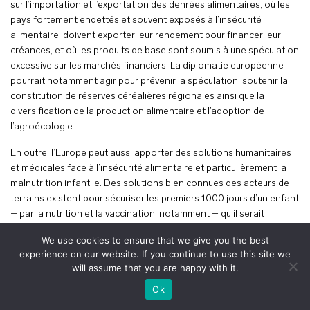
sur l’importation et l’exportation des denrées alimentaires, où les
pays fortement endettés et souvent exposés à l’insécurité
alimentaire, doivent exporter leur rendement pour financer leur
créances, et où les produits de base sont soumis à une spéculation
excessive sur les marchés financiers. La diplomatie européenne
pourrait notamment agir pour prévenir la spéculation, soutenir la
constitution de réserves céréalières régionales ainsi que la
diversification de la production alimentaire et l’adoption de
l’agroécologie.
En outre, l’Europe peut aussi apporter des solutions humanitaires
et médicales face à l’insécurité alimentaire et particulièrement la
malnutrition infantile. Des solutions bien connues des acteurs de
terrains existent pour sécuriser les premiers 1000 jours d’un enfant
– par la nutrition et la vaccination, notamment – qu’il serait
possible d’étendre à moindre investissement. En revanche, la
We use cookies to ensure that we give you the best
Banque mondiale souligne que la dénutrition coûte entre 3 et 16 %
experience on our website. If you continue to use this site we
de PIB dans certains pays, par ses impacts dévastateurs sur les
will assume that you are happy with it.
populations, surtout les femmes et les enfants.
+
voir le plan
Ok