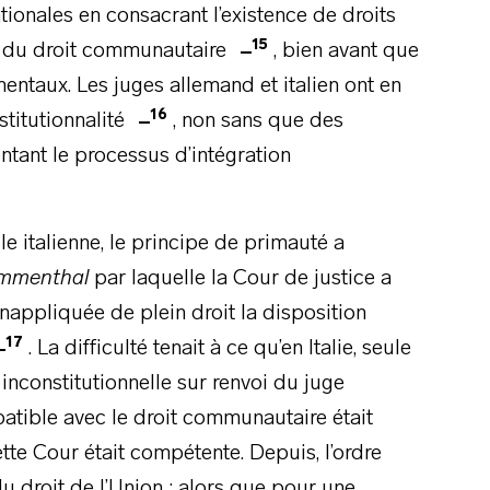
tionales en consacrant l’existence de droits
15
x du droit communautaire
, bien avant que
entaux. Les juges allemand et italien ont en
16
titutionnalité
, non sans que des
entant le processus d’intégration
e italienne, le principe de primauté a
mmenthal
par laquelle la Cour de justice a
inappliquée de plein droit la disposition
17
. La difficulté tenait à ce qu’en Italie, seule
 inconstitutionnelle sur renvoi du juge
patible avec le droit communautaire était
ette Cour était compétente. Depuis, l’ordre
 du droit de l’Union ; alors que pour une