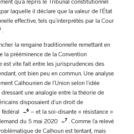
ement qu’a repris le Tribunal constitutionnel
r laquelle il déclare que la valeur de l’État
nelle effective, tels qu’interprétés par la Cour
5
.
ncher la rengaine traditionnelle remettant en
que la prééminence de la Convention
est vite fait entre les jurisprudences des
pendant, ont bien peu en commun. Une analyse
ment Calhounien de l’Union selon l’idée
, dressant une analogie entre la théorie de
ricains disposaient d’un droit de
6
r fédéral
– et la soi-disante « résistance »
7
t allemand du 5 mai 2020
. Comme l’a relevé
roblématique de Calhoun est tentant, mais