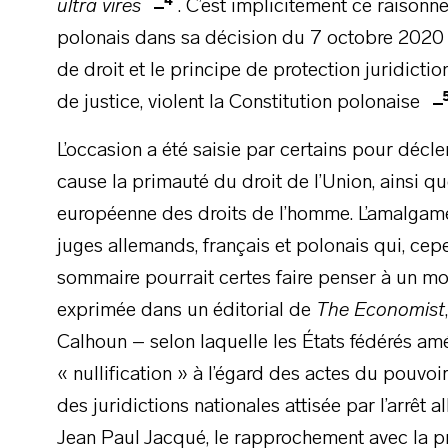
4
ultra vires
. C’est implicitement ce raisonn
polonais dans sa décision du 7 octobre 2020 pa
de droit et le principe de protection juridiction
de justice, violent la Constitution polonaise
L’occasion a été saisie par certains pour décle
cause la primauté du droit de l’Union, ainsi 
européenne des droits de l’homme. L’amalgame 
juges allemands, français et polonais qui, ce
sommaire pourrait certes faire penser à un mo
exprimée dans un éditorial de
The Economist
Calhoun – selon laquelle les États fédérés amé
« nullification » à l’égard des actes du pouvoi
des juridictions nationales attisée par l’arrê
Jean Paul Jacqué, le rapprochement avec la p