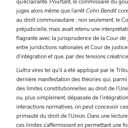
qu’éclairante. Pourtant, le commissaire du go
juges alors même que l’arrêt
Cohn Bendit
cons
au droit communautaire ; non seulement, le Con
préjudicielle, mais avait retenu une interprétat
flagrante avec la jurisprudence de la Cour de j
entre juridictions nationales et Cour de justi
d’intégration et que, par des tensions créatrice
L’
ultra vires
tel qu’il a été appliqué par le Trib
dernière manifestation des théories qui, parmi d
des limites constitutionnelles au droit de l’U
ou, plus simplement, dépassée de l’intégration
interactions normatives, on peut concevoir ce
primauté du droit de l’Union. Dans une lectur
ces limites s’affermissent en permettant une f