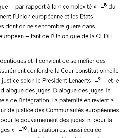
8
que – par rapport à la « complexité »
du
ment l’Union européenne et les États
tés dont on ne s’encombre guère dans
it européen – tant de l’Union que de la CEDH
identiques et il convient de se méfier des
assurément confondre la Cour constitutionnelle
9
 justice selon le Président Lenaerts
– et le
 dialogue des juges. Dialogue des juges, le
s de l’intégration. La paternité en revient à
 Cour de justice des Communautés européennes
ni pour le gouvernement des juges, ni pour la
10
juges »
. La citation est aussi éculée