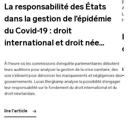
Bal
La responsabilité des États
Ale
Lis
dans la gestion de l’épidémie
Hub
du Covid-19 : droit
L
international et droit née...
c
À l’heure où les commissions d’enquête parlementaires débutent
leurs auditions pour analyser la gestion de la crise sanitaire, des
lir
voix s’élèvent pour dénoncer les manquements et négligences des
gouvernements. Lucas Bergkamp analyse la possibilité d’engager
leur responsabilité sur le fondement du droit international et du
droit néerlandais.
lire l'article