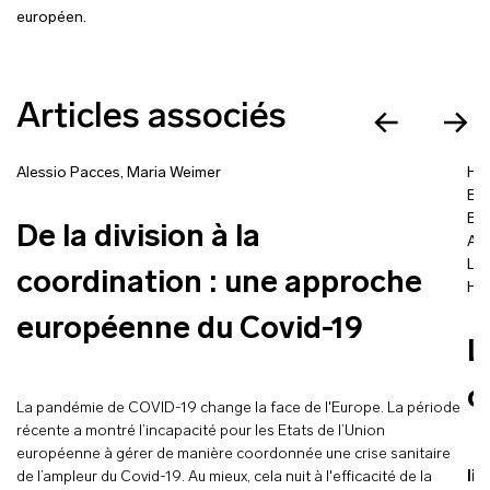
européen.
Articles associés
Alessio Pacces
,
Maria Weimer
Hu
Em
Bal
De la division à la
Ale
Lis
coordination : une approche
Hub
européenne du Covid-19
L
c
La pandémie de COVID-19 change la face de l'Europe. La période
récente a montré l’incapacité pour les Etats de l’Union
européenne à gérer de manière coordonnée une crise sanitaire
de l’ampleur du Covid-19. Au mieux, cela nuit à l'efficacité de la
lir